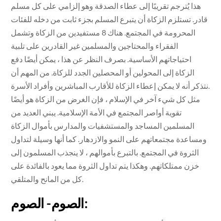
هذا يُترجم تقريبًا إلى عطاء الصدقة وهو إلزامي على كل مسلم
قادر. تستلزم الزكاة أن يتبرع المسلم بجزء ثابت من دخله للفئات
المحرومة في المجتمع. هناك 8 مستفيدين من الزكاة وتشمل
الفقراء والمحتاجين والمسلمين غير القادرين على تلبية
احتياجاتهم الأساسية. بصرف النظر عن هذا ، يمكن أيضًا دفع
الزكاة إلى المحولين أو المحصلين الجدد للزكاة. من المهم أن
نتذكر أنه لا يمكن إعطاء الزكاة للأقارب المباشرين وأفراد الأسرة.
مثل كل شيء آخر في الإسلام ، فإن الغرض من الزكاة هو أيضًا
تقوية أواصر المجتمع في الأمة الإسلامية. يبني العديد من
المسلمين المساجد والمستشفيات والمدارس بأموال الزكاة
ومساعدة مجتمعاتهم على النمو والازدهار. كما أنها وسيلة لتداول
الثروة في المجتمع. بالتبرع بأموالهم ، لا ينجذب المسلمون إلى
خزن ممتلكاتهم. وهكذا يتم تداول الثروة مما يعود بالفائدة على
كل من المانح والمتلقي.
الصوم- الصوم: