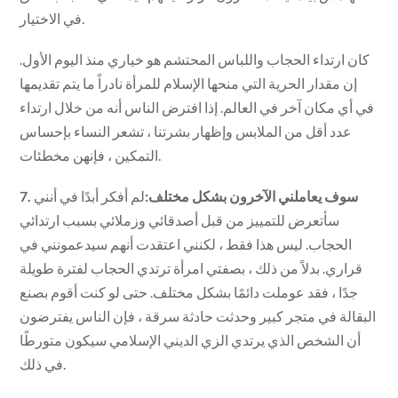
في الاختيار.
كان ارتداء الحجاب واللباس المحتشم هو خياري منذ اليوم الأول.
إن مقدار الحرية التي منحها الإسلام للمرأة نادراً ما يتم تقديمها
في أي مكان آخر في العالم. إذا افترض الناس أنه من خلال ارتداء
عدد أقل من الملابس وإظهار بشرتنا ، تشعر النساء بإحساس
التمكين ، فإنهن مخطئات.
7. سوف يعاملني الآخرون بشكل مختلف:
لم أفكر أبدًا في أنني
سأتعرض للتمييز من قبل أصدقائي وزملائي بسبب ارتدائي
الحجاب. ليس هذا فقط ، لكنني اعتقدت أنهم سيدعمونني في
قراري. بدلاً من ذلك ، بصفتي امرأة ترتدي الحجاب لفترة طويلة
جدًا ، فقد عوملت دائمًا بشكل مختلف. حتى لو كنت أقوم بصنع
البقالة في متجر كبير وحدثت حادثة سرقة ، فإن الناس يفترضون
أن الشخص الذي يرتدي الزي الديني الإسلامي سيكون متورطًا
في ذلك.