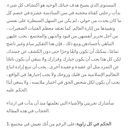
المستوى الذي يصبح هدف حياتك الوحيد هو اكتشاف كل شيء.
بدأت رحلتي كفتاة محجبة في سن السادسة عشرة.في خضم كل
ما كان يحدث من حولي ، لم يكن من السهل السيطرة على نفسي
وتقييدها من إثارة العالم. كما تعتقد معظم الفتيات الصغيرات ،
من أجل تحرير أنفسهن من قيود والديهن والمجتمع ، يجب عليهن
التباهي بأجسادهن.ومع ذلك ، فإن هذا التفكير سام وغير ناضج
تمامًا ، يمكنك أن تكون واثقًا وحرًا حتى دون الكشف عن جسدك.
لكن كل هذا يجب أن يكون خيارك وقرارك ولا ينبغي أن يكون ناتجًا
عن التمرد.مثل أي عقيدة وعقيدة أخرى ، يجب أن تنبع إرادة اتباع
التعاليم الإسلامية من قلبك وروحك ولا يجب إجبارها. في الواقع ،
يجب أن يكون لكل شخص الحق في اختيار ملابسه ، ولا ينبغي أبدًا
الحكم عليه.
سأشارك تجربتي والأشياء التي تعلمتها منذ أن بدأت في ارتداء
الحجاب في هذه المقالة.
1. الحكم في كل زاوية:
على الرغم من أنك تعيش في مجتمع