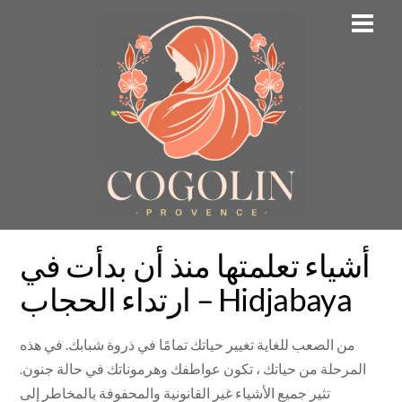
Skip
Men
to
content
أشياء تعلمتها منذ أن بدأت في
ارتداء الحجاب – Hidjabaya
من الصعب للغاية تغيير حياتك تمامًا في ذروة شبابك. في هذه
المرحلة من حياتك ، تكون عواطفك وهرموناتك في حالة جنون.
تثير جميع الأشياء غير القانونية والمحفوفة بالمخاطر إلى