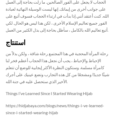
الحجاب لا يجعل على الفور الصالحين. ما زلت بحاجة إلى العمل
على جوانب أخرى من إيمانك. إنها ليست الوسيلة النهائية لعبادة
الله. كنت أعتقد أنني إذا بدأت في ارتداء الحجاب فسوف أتبع على
الفور جميع تعاليم الإسلام الأخرى ، لكن هذا ليس هو الحال. لكي
أتبع تعاليم الله بالكامل ، سأظل بحاجة إلى بذل الكثير من العمل.
استنتاج
رحلة المرأة المحجبة في هذا المجتمع رحلة شاقة ، ولكن بدلاً من
الإحباط والإحباط ، يجب أن نجعل هذا الحجاب أعظم فخر لنا
كامرأة مسلمة. وستكون النظرة الأكثر إيجابية للوضع أن تتعلم
شيئًا جديدًا ومشجعًا من كل هذه التجارب وتضع عينيك على أجرك
الأخير الذي ستحصل عليه في جنة الله.
Things I’ve Learned Since I Started Wearing Hijab
https://hidjabaya.com/blogs/news/things-i-ve-learned-
since-i-started-wearing-hijab