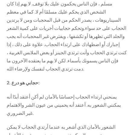
مسلم ، فإن الناس يحكمون عليك بلا توقف. لا يهم إذا كان
الشخص الذي يحكم عليك مسلمًا أم لا. كما في معظم
السيناريوهات ، يصدر الحكم من قبل المحجبات ومن لا يرتدين
الحجاب على حد سواء.وتحكم حجابيات أخريات على كمية الشعر
والجلد التي تظهرها أو تكشفها ، ويفترض غير المحجبات أنه يجب
إجبارك أو اضطهادك على ارتداء الحجاب. علاوة على ذلك ، إذا
كنت ترتدي الحجاب وأنت ترتدي الجينز أو بعض الملابس الغربية ،
فإن الناس يسمونك بأسماء. لكن لا يهم ما يعتقده الآخرون ما
دمت ترتدي الحجاب لنفسك ولإرضاء الله.
2. حجابي هو درع:
يمنحني ارتداء الحجاب إحساسًا بالأمان لم أكن أعتقد أبدًا أنه
يمكنني الشعور به. أعتقد أنه يحميني من عيون الشر والاهتمام
غير الضروري.
الشعور بالأمان الذي أشعر به عندما أرتدي الحجاب لا يمكن
تصوره ولا يمكن تفسيره. يحميني من شهوة الأشرار.