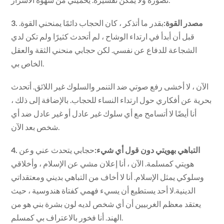
3. مصدر القوة:
بقدر ما أتذكر ، كان الحجاب دائمًا يمنحني القوة.
قبل أن أبدأ في ارتداء الوشاح ، لم أتحدث كثيرًا ولم تكن لدي
الشجاعة للدفاع عن نفسي. لكن حجابي منحني الثقة والعقل
الخاص بي.
الآن ، لا أخشى رفع صوتي ضد التنمر والسلوك غير اللائق. أتحدث
بحرية عن أفكاري حول ارتداء النساء للحجاب. بالإضافة إلى ذلك ،
أنا أيضًا لا أتسامح مع أي سلوك غير عادل أو غير عادل ضد أي
شخص بعد الآن.
4. التباهي بهويتي دون قول أي شيء:
حجابي يتحدث عني وعن
هويتي كمسلمة. الآن ، أنا إعلان مشي عن الإسلام ، وأخلاقي
وسلوكي يمثل الإسلام. أنا لا أخاف من التباهي بديني ومعتقداتي
الدينية.لا أحد يستطيع أن يسيء فهمي كفتاة هندوسية ، حيث
يعتقد معظم الغربيين أن أي شخص لديه لون بشرة بني هو من
الهند. أنا فخور بالاعتراف بي كمسلم.