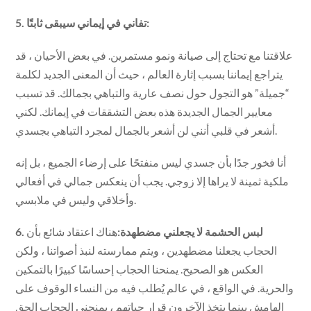
5. تفاني في إيماني سيبقى ثابتًا:
علاقتنا مع تحتاج إلى صيانة ونمو مستمرين. في بعض الأحيان ، قد
يتراجع إيماننا بسبب إثارة العالم ، حيث أن المعنى الجديد لكلمة
“جميلة” هو التجول حول نصف عارية والتباهي بجمالك. قد تسبب
معايير الجمال الجديدة هذه بعض التشققات في إيمانك. لكني
أشعر في قلبي أنني لن أشعر بالجمال لمجرد التباهي بجسدي.
أنا فخور جدًا بأن جسدي ليس منفتحًا على إرضاء الجميع ، بل إنه
ملكية ثمينة لا يراها إلا زوجي. يجب أن ينعكس جمالي في أفعالي
وأخلاقي وليس في ملابسي.
6. لبس الحشمة لا يجعلني مضطهدة:
هناك اعتقاد شائع بأن
الحجاب يجعلنا مضطهدين ، ويتم ممارسته لنبذ أصواتنا ، ولكن
العكس هو الصحيح. يمنحنا الحجاب إحساسًا كبيرًا بالتمكين
والحرية. في الواقع ، في عالم يُطلب فيه من النساء الوقوف على
الهامش بينما يتخذ الآخرون قرار حياتهم ، يمنحني الحجاب الحق