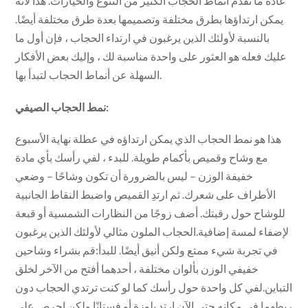
عادة ما تقدم أنماط الحجاب الكثير من التنوع والخيارات. هذا لأنه
يمكن ارتداؤها بطرق مختلفة وتصميمها بعدة طرق مختلفة أيضًا.
بالنسبة لأولئك الذين يرغبون في ارتداء الحجاب ، فإن أول ما
عليك فعله هو العثور على واحدة مناسبة لك ، وإليك بعض الأفكار
السهلة عن أنماط الحجاب لتبدأ بها.
نمط الحجاب الصيفي:
هذا هو نمط الحجاب الذي يمكن ارتداؤه في عطلة نهاية الأسبوع
مع وشاح وقميص بأكمام طويلة. للبدء ، لفي رأسك بأي مادة
خفيفة الوزن – ليس بالضرورة أن تكون وشاحًا – وضعي
الأطراف على شعرك. ثم ارتدِ القميص واضبط النقاط الجانبية
للوشاح حول رقبتك. أضف زوجًا من النظارات الشمسية أو قبعة
لإضفاء لمسة إضافية.الحجاب الملون مثالي لأولئك الذين يرغبون
في تجربة شيء ممتع ولكن أنيق أيضًا. للبدأ:قم بشراء وشاحين
خفيفي الوزن بألوان مختلفة ، أحدهما أفتح من الآخر لخلق
التباين.لفي كل واحدة حول رأسك كما لو كنت ترتدي الحجاب دون
ربطهما في مكانه حتى الآن.ارتدِ بلوزة أو فستانًا ولكن احرص على