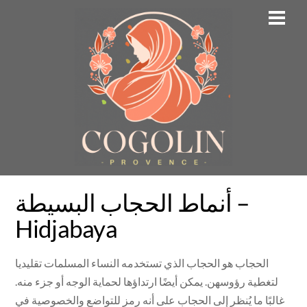
Skip
Men
to
content
أنماط الحجاب البسيطة –
Hidjabaya
الحجاب هو الحجاب الذي تستخدمه النساء المسلمات تقليديا
لتغطية رؤوسهن. يمكن أيضًا ارتداؤها لحماية الوجه أو جزء منه.
غالبًا ما يُنظر إلى الحجاب على أنه رمز للتواضع والخصوصية في