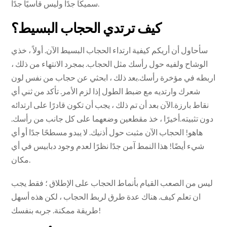
سميكًا جدًا وليس قاسيًا جدًا.
كيف ترتدي الحجاب البسيط؟
سأحاول أن أريكم كيفية ارتداء الحجاب البسيط الآن. أولاً ، خذي
الوشاح ولفيه حول رأسك مثل الحجاب. بمجرد الانتهاء من ذلك ،
اربطه في مؤخرة رأسك.بعد ذلك ، ابحثي عن حجاب من نفس لون
شعرك وارتديه مع ضبط الطول إذا لزم الأمر. تأكد من ثني أي
نقاط بارزة.الآن بعد أن تم ذلك ، يجب أن تكون قادرًا على ارتدائه
دون تثبيته.أخيرًا ، خذ مقطعين وضعهما على كل جانب من رأسك.
هاهو! الحجاب الآن مثبت حول أذنيك. لا يبدو مسطحًا جدًا أو أي
شيء أيضًا! هذا النمط آمن جدًا نظرًا لعدم وجود دبابيس في أي
مكان.
ليس من الصعب القيام بأنماط الحجاب على الإطلاق ؛ فقط يجب
ان تعلم كيف. هناك عدة طرق لربط الحجاب ، لكن هذه أسهل
طريقة ممكنة. جربه بنفسك!