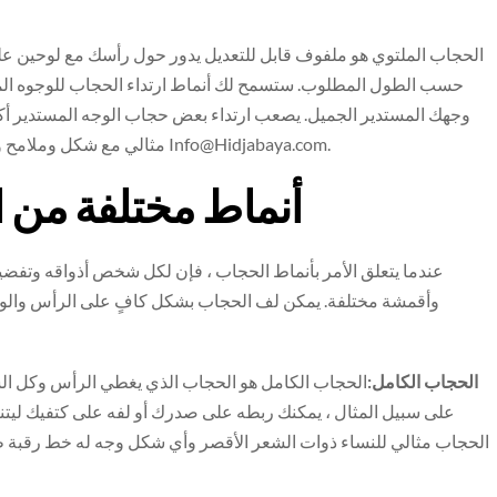
الحجاب الملتوي هو ملفوف قابل للتعديل يدور حول رأسك مع لوحين عل
حسب الطول المطلوب. ستسمح لك أنماط ارتداء الحجاب للوجوه المستد
وجهك المستدير الجميل. يصعب ارتداء بعض حجاب الوجه المستدير أكث
.
Info@Hidjabaya.com
مثالي مع شكل وملامح وجهك! للعثور على حجاب يناسبك ، تواصل مع حجابايا على
أنماط مختلفة من ا
عندما يتعلق الأمر بأنماط الحجاب ، فإن لكل شخص أذواقه وتفضيلاته
وأقمشة مختلفة. يمكن لف الحجاب بشكل كافٍ على الرأس والوجه
الحجاب الكامل:
الحجاب الكامل هو الحجاب الذي يغطي الرأس وكل الشعر
على سبيل المثال ، يمكنك ربطه على صدرك أو لفه على كتفيك ليت
الحجاب مثالي للنساء ذوات الشعر الأقصر وأي شكل وجه له خط رقبة ط