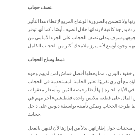
نصف حجاب:
ها ولا تتضمن بالضرورة الوشاح المربع لإعطاء هذا التأثير
بدرجة كافية لارتدائها خلال الصيف أيضًا ، كما أنها توفر
طي وجوههم.سوف يتدلى نصف الحجاب على الجزء الأمامي من
نمط وشاح الحجاب:
 خفيف الوزن ، مما يجعلها أفضل قماش لمن لديهم وجوه
ه مع أي زي تقريبًا. تعتبر الخامة المستخدمة في الحجاب
في الأيام الحارة. إنها أيضًا رخيصة الثمن وبأسعار معقولة ،
ى قطعة ملابس واحدة فقط.شيء آخر مهم في Hijabs Scarves Style هو أنه لا
ب نمط طرحة الحجاب ويمكن تأمينه بواسطة دبوس على داخل
حجابك.
نحنيات حول إطاراتهن بدلاً من إبرازها لأن لديهن بالفعل