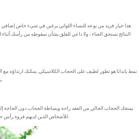
هذا خيار فريد من نوعه للنساء اللواتي يرغبن في شيء خاص إضافي ل
النتائج تستحق العناء ، ولا داعي للقلق بشأن سقوطه من رأسك أثناء ا
نمط باندانا هو تطور لطيف على الحجاب الكلاسيكي. يمكنك ارتداؤه مع الج
بالمغامرة الإضافية ، أضيفي بعض الأقراط لإكمال مظهرك.
يمنحك الحجاب الخالي من العقد راحة وبساطة الحجاب دون الحاجة إلى ا
للأشخاص الذين لديهم فروة رأس حساسة ، حيث إن عدم وجود عقدة يعني أنه لن يؤذي رأسك.