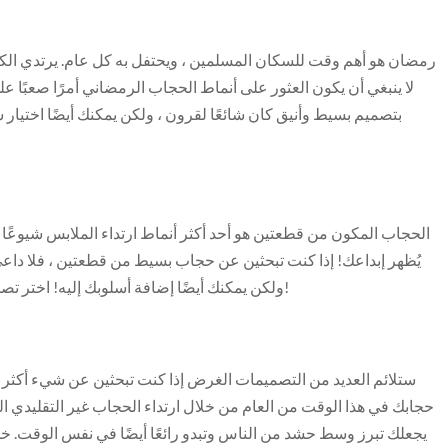
رمضان هو أهم وقت للسكان المسلمين ، ويحتفل به كل عام. يرتدي الك
لا ينبغي أن يكون العثور على أنماط الحجاب الرمضاني أمرًا صعبًا عل
بتصميم بسيط وأنيق كان شائعًا لقرون ، ولكن يمكنك أيضًا اختيار 
الحجاب المكون من قطعتين هو أحد أكثر أنماط ارتداء الملابس شيوعًا وس
يُظهر إبداعك! إذا كنت تبحثين عن حجاب بسيط من قطعتين ، فلا داعي
ولكن يمكنك أيضًا إضافة أسلوبك إليه! اختر تصميمًا يجعلك تشعر بالراحة ، واخرج مع عائلتك لبعض المرح!
ستلائم العديد من التصميمات الغرض إذا كنت تبحثين عن شيء أكث
حجابك في هذا الوقت من العام من خلال ارتداء الحجاب غير التقليدي ال
يجعلك تبرز وسط حشد من الناس وتبدو رائعًا أيضًا في نفس الوقت.