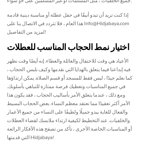
جميع الخلفيات ، مثل المسلمات أو غير المسلمين على حدٍ سواء.
إذا كنت تريد أن تبدو أنيقًا في حفل عطلة أو مناسبة دينية قادمة
Info@Hidjabaya.com
هذا العام ، فلا تتردد في الاتصال بنا على
لمزيد من التفاصيل!
اختيار نمط الحجاب المناسب للعطلات
الأعياد هي وقت للاحتفال والعائلة والعطاء. إنه أيضًا وقت نظهر
فيه إبداعنا فيما يتعلق بالهدايا التي نقدمها وكيف نلبس. الحجاب ،
كما نعلم جيدًا ، ليس فقط للمسجد أو قسم الصلاة. يمكن ارتداؤها
في جميع المناسبات وتعطيك فرصة ممتازة للتباهي بأسلوبك.
ومع ذلك ، عندما يتعلق الأمر بأساليب الحجاب ، فقد يكون هذا
الأمر أكثر تعقيدًا مما تعتقد معظم النساء. بعض الحجاب البسيط
والفعال للغاية يبدو جميلًا ولطيفًا على النساء من جميع الأعمار
والخلفيات. عند التخطيط لكيفية ارتداء ملابسك لقضاء العطلات
أو المناسبات الخاصة الأخرى ، تأكد من تصفح هذه الأفكار الرائعة
التي قدمتها Hidjabaya!