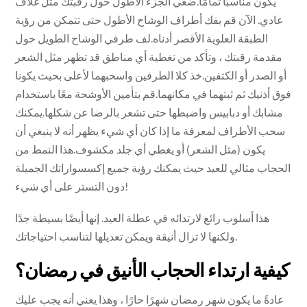
يكون مناسبًا تمامًا.ضعي الجزء الأطول حول رقبتك مثل غلاف
عادي. الآن قم بفك أطراف الوشاح الأطول حتى تتمكن من رؤية
الطبقة العلوية الأقصر أدناه.لف طرفي الوشاح الطويل حول
مقدمة رقبتك ، وتأكد من تغطية أي مناطق قد تظهر مثل الشعر
أو الصدر أو الكتفين.خذ كلا الطرفين واسحبهما لأعلى بحيث يكونا
فوق أذنيك ثم ثبتهما في مكانهما.قم بتأمين الأوشحة معًا باستخدام
مشابك أو دبابيس واضبطها حتى تشعر بالرضا عن شكلها.يمكنك
سحب الأطراف لمعرفة ما إذا كان أي شيء يظهر أنه لا ينبغي أن
يكون (مثل الشعر) أو يغطي أي جلد مكشوف.هذا النمط من
الحجاب مثالي للعيد حيث يمكنك رؤية جميع إكسسواراتك الجميلة
دون التستر على أي شيء!
هذا أسلوب رائع لارتدائه في عطلة العيد. إنها أيضًا بسيطة جدًا
ولكنها لا تزال أنيقة ويمكن تعديلها لتناسب احتياجاتك.
كيفية ارتداء الحجاب الأنيق في رمضان؟
عادةً ما يكون شهر رمضان شهرًا حارًا ، وهذا يعني أنه يجب عليك