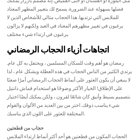
مثل البلوزة أو الفستان أو حتى القميص. إنه مصمم بأزرار يمكنك
فصلها بسهولة عند الضرورة. يسمح لك بتغيير المظهر المعتاد
للملابس التي ترتديها. هذا الحجاب مثالي للأشخاص الذين لا
يرغبون في تغيير مظهرهم المعتاد في العيد ولكنهم لا يزالون
يرغبون في ارتداء شيء مختلف.
اتجاهات أزياء الحجاب الرمضاني
رمضان هو أهم وقت للسكان المسلمين ، ويحتفل به كل عام.
يرتدي الكثير من الناس الحجاب في هذه العطلة وبشكل عام ، لذا
لا ينبغي أن يكون العثور على أنماط الحجاب الرمضاني أمرًا صعبًا
على الإطلاق! الخيار الأكثر وضوحًا هو استخدام قماش دانتيل
بتصميم بسيط وأنيق كان شائعًا لقرون ، ولكن يمكنك أيضًا اختيار
شيء يناسب ذوقك. اختر من بين العديد من الألوان والقوام
المختلفة للعثور على اللون الذي يناسبك.
حجاب من قطعتين
الحجاب المكون من قطعتين هو أحد أكثر أنماط ارتداء الملابس