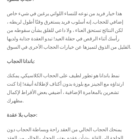
هذا خيار فريد من نوعه للنساء اللواتي يرغبن في شيء خاص
إضافي للحجاب. إنه أسلوب فريد يستغرق وقتًا أطول لربطه ،
لكن النتائج تستحق العناء ، ولا داعي للقلق بشأن سقوطه من
رأسك أثناء الرقص في حفلة العيد! تبدو العقدة جذابة ولديها
القليل من الذوق لتميزها عن خيارات الحجاب الأخرى في السوق.
باندانا الحجاب:
نمط باندانا هو تطور لطيف على الحجاب الكلاسيكي. يمكنك
ارتداؤه مع الجينز مع بلوزة بدون أكتاف لإطلالة أنيقة! إذا كنت
تشعرين بالمغامرة الإضافية ، أضيفي بعض الأقراط لإكمال
مظهرك.
حجاب بلا عقدة:
يمنحك الحجاب الخالي من العقد راحة وبساطة الحجاب دون
الحاجة إلى القلق بشأن عقده. يعتبر الحجاب الخالي من العقد