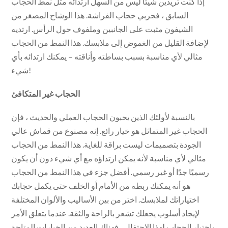
إذا كنت تريدين شيئًا ليس من السهل ارتدائه مثل نمط الحجاب
السابق ، فجربي حجاب الفراشة. هذا الوشاح المصغر من
الشيفون مثبت على الجانبين وملفوف حول الرأس. ارتديه
لإضافة القليل من الغموض إلى ملابسك. هذا النمط من الحجاب
مثالي لأي مناسبة بسبب بساطته وأناقته – يمكنك ارتدائه بأي
شيء!
الحجاب غير المتكافئ
بالنسبة لأولئك الذين يحبون الحجاب العملي والحديث ، فإن
الحجاب غير المتماثل هو خيار رائع. إنه مصنوع من قماش عالي
الجودة بتصميمات ليست براقة للغاية. هذا النمط من الحجاب
مثالي لأي مناسبة لأنه يمكن ارتداؤه مع أي شيء دون أن يكون
رسميًا جدًا أو غير رسمي. أفضل جزء في هذا النمط من الحجاب
هو أنه يمكنك ربطه من الأمام أو الخلف حتى يكمل حجابك
اختياراتك لملابسك. اختر من بين الأساليب والألوان المختلفة
لإيجاد أسلوب يجعلك تشعر بالراحة والثقة. عندما يتعلق الأمر
باختيار الحجاب لهذا الاحتفال ، فهناك العديد من الخيارات المتاحة