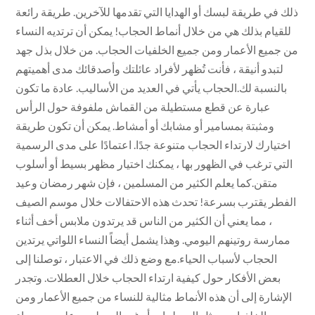
ذلك في طريقة لبسك أو الهدايا التي تقدمها للآخرين. طريقة رائعة
للقيام بذلك هي من خلال أنماط الحجاب! يمكن أن ترتديه النساء
من جميع الأعمار ومن جميع الخلفيات الحجاب. من خلال بذل جهد
لتبدو أنيقة ، فأنت تُظهر لأفراد عائلتك وأصدقائك مدى أهميتهم
بالنسبة لك.الحجاب يأتي في العديد من الأساليب. عادة ما تكون
عبارة عن قطع مستطيلة من القماش ملفوفة حول الرأس
ومثبتة بمسامير أو مشابك أو أمشاط. يمكن أن تكون طريقة
اختيارك لارتداء الحجاب متنوعة جدًا. اعتمادًا على مدى الرسمية
التي ترغب في الظهور بها ، يمكنك اختيار مظهر بسيط أو أسلوب
متقن.كما يعلم الكثير من المسلمين ، فإن شهر رمضان وعيد
الفطر يقترب بسرعة! تحدث هذه الاحتفالات خلال موسم الصيف
، مما يعني أن الكثير من الناس قد يرتدون ملابس أخف أثناء
ممارسة روتينهم اليومي. وهذا يشمل أيضاً النساء اللواتي يرتدين
الحجاب لأسباب الحياء.مع وضع ذلك في الاعتبار ، توصلنا إلى
بعض الأفكار حول كيفية ارتداء الحجاب خلال العطلات. وتجدر
الإشارة إلى أن هذه الأنماط مثالية للنساء من جميع الأعمار ومن