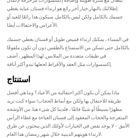
إطلالتك بالنهار.خيار آخر رائع هو ارتداء فستان عباية يغطي
جسمك بالكامل ولكن ليس بالكامل. سيكون هذا رائعًا للعيد أو
الأعراس والاحتفالات أيضًا.
في المساء ، يمكنك ارتداء قميص طويل أو فستان يغطي جسمك
بالكامل حتى تتمكن من الاستمتاع بالطقس دون أن تكون ملفوفًا
في طبقات متعددة من الملابس. لهذا المظهر ، أضف
إكسسوارات مثل العقد والأقراط لجعلها تبدو أكثر أناقة.
استنتاج
ماذا يمكن أن يكون أكثر احتفالية من الأعياد؟ وما هي أفضل
طريقة للاحتفال بها ولكن مع أنماط الحجاب! سواء كنت تريد
مظهرًا بسيطًا أو شيئًا فائقًا ، فلدينا كل شيء هنا. من الأوشحة
المتعرجة والحجاب المعقود إلى فستان العباءة مع غطاء الرأس
الأنيق – لا يوجد نقص في الخيارات لأولئك الذين يبحثون عن طرق
لارتداء هويتهم الدينية خلال شهر رمضان هذا العام.