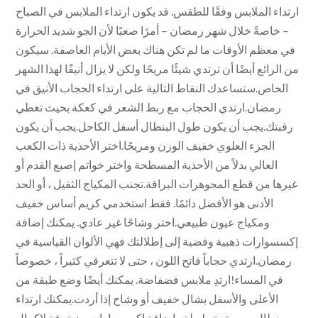
ارتداء الملابس وفقًا للطقس. قد يكون ارتداء الملابس في الصباح
– خاصةً خلال شهر رمضان – أمرًا صعبًا لأن الجو شديد الحرارة
في معظم الأوقات ما لم تكن هناك بعض الأيام العاصفة. سيكون
من الرائع أيضًا أن ترتدي شيئًا مريحًا ولكن لا يزال أنيقًا لهذا الشهر
الخاص.ستساعدك النقاط التالية على ارتداء الحجاب الأنيق في
رمضان.ارتدي الحجاب مع ربط الشعر في كعكة بحيث تغطي
رقبتك.يجب أن يكون طول البنطال أسفل الكاحل.يجب أن يكون
الجزء العلوي خفيف الوزن ومريحًا.اختر الأحذية ذات الكعب
العالي بدلاً من الأحذية المسطحة واختر خواتم إصبع القدم أو
غيرها من قطع المجوهرات البراقة.تجنب المكياج الثقيل ، أو الحد
الأدنى هو الأفضل دائمًا. فقط استخدمي كريم أساس خفيف
ومكياج عيون طبيعي.اختر وشاحًا غير عادي. يمكنك إضافة
إكسسوارات ذهبية وفضية إلى إطلالتك فهي الألوان القياسية في
رمضان.ارتدي حجاباً فاتح اللون ، حتى لا تتعرقي كثيراً ، خصوصاً
في المساء!ارتدِ ملابس فضفاضة. يمكنك أيضًا وضع طبقة من
الأعلى والأسفل بشال خفيف أو وشاح إذا أردت.يمكنك ارتداء
بنطال مع سترة طويلة وإضافة إكسسوارات مزخرفة لإكمال