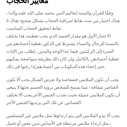
معايير الحجاب
وفقًا للقرآن والسنة (تعاليم النبي محمد صلى الله عليه وآله) ،
هناك اختبار من ست نقاط لمراقبة الحجاب بشكل صحيح: هناك 6
نقاط لتحقيق الحجاب المناسب.
الاعتبار الأول هو مقدار الجسد الذي يجب تغطيته. هذا يختلف
بالنسبة للرجال والنساء. يشترط في الذكور تغطية أجسادهم من
السرة إلى الركبتين. فيما عدا الوجه واليدين ، يُطلب من الإناث
تغطية أجسادهن بالكامل وإن كان ذلك بطريقة متواضعة. يمكنهم
حتى إخفاء هذه المكونات من أجسادهم إذا رغبوا في ذلك.
يجب أن تكون الملابس فضفاضة ولا تعرض الشكل.يجب ألا تكون
العناصر شفافة ، مما يسمح للشخص برؤية الجسم تحتها.لا ينبغي
أن تكون الملابس جميلة بحيث تجذب الجنس الآخر.يجب ألا تختلف
الفساتين عن تلك التي يرتديها الجنس الآخر.
يجب ألا تبدو الملابس التي يتم ارتداؤها مثل ملابس غير المسلمين
، مثل ارتداء ملابس مرتبطة في الأساس بدين معين أو تحمل