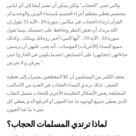
والتي تعني “الحجاب” ولكن يمكن أن تشير أيضًا إلى أي لباس
محتشم يغطي معظم أجزاء الجسم باستثناء اليدين والوجه.يذكر
القرآن ارتداء الحجاب في مكانين: سورة 24 ، الآية 31 تقول إن
الله يريدك أن تغض النظر وتحافظ على حشمتك. بينما تقول
سورة 33 ، الآية 59 ، “أيها النبي! أخبر زوجاتك وبناتك ، وكذلك
جميع النساء [الأخريات] المؤمنات ، أنه يجب عليهن أن يرسمن
عباءاتهن (حجابهن) على أجسادهن (عندما يكونن في الخارج) حتى
يعرفن و لا تحرش “.
يعتقد الكثير من المسلمين أن كلا المقطعين يشيران إلى تغطية
الشعر ، لذلك ترتدي النساء الحجاب في العديد من الأساليب
المختلفة. بعض الأشكال التقليدية الأخرى للحجاب تشمل النقاب
الذي يغطي جميع الوجوه ما عدا العيون أو البرقع الذي يغطي كل
شيء ما عدا العيون.
لماذا ترتدي المسلمات الحجاب؟