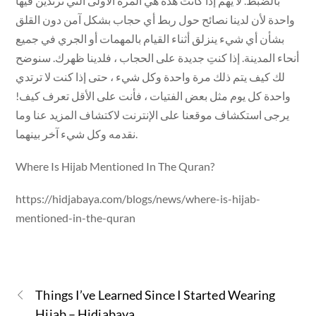
بالضبط. لا يهم إذا كانت هذه هي المرة الأولى التي ترتدين فيها
واحدة لأن لدينا نصائح حول ربط أي حجاب بشكل آمن دون القلق
بشأن أي شيء ينزلق أثناء القيام بالمهمات أو الجري في جميع
أنحاء المدينة. إذا كنتِ جديدة على الحجاب ، فلدينا ظهرك. سنوضح
لك كيف يتم ذلك مرة واحدة وكل شيء ، حتى إذا كنت لا ترتدي
واحدة كل يوم مثل بعض الفتيات ، فأنت على الأقل تعرف كيف!
يرجى استكشاف موقعنا على الإنترنت لاكتشاف المزيد عنا وما
نقدمه وكل شيء آخر بينهما.
Where Is Hijab Mentioned In The Quran?
https://hidjabaya.com/blogs/news/where-is-hijab-
mentioned-in-the-quran
Things I’ve Learned Since I Started Wearing
Hijab – Hidjabaya