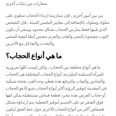
شعارات من ديانات أخرى.
من بين أمور أخرى ، فإن ممارسة ارتداء الحجاب تنطوي على
سلوك وسلوك. بالإضافة إلى معايير الملبس الستة ، فإن الشخص
الذي يلبيها فقط يمارس الحجاب بشكل محدود. وينبغي أن يكون
الثوب مصحوبا بالبصر والقلب والعزم. يتضمن أيضًا كيفية المشي
والتحدث والتفاعل مع الآخرين.
ما هي أنواع الحجاب؟
ما هي أنواع مختلفة من الحجاب ، ولكن ليست كلها ضرورية
للمرأة المسلمة الملتزمة. أنواع الحجاب المختلفة هي الحجاب
والشادور والنقاب والبرقع. هذه تغطي وجه الفرد بفتحة شبكية
في المقدمة لتوفير الرؤية.أكثر أنواع الحجاب شيوعًا هو الحجاب
أو حجاب العرض. هذه مجرد قطعة قماش مستطيلة يمكن لفها
فوق الشعر ثم على الجسم لتوفير التغطية. يتم ارتداؤه بشكل
فضفاض أكثر من أنواع الحجاب الأخرى حول خط العنق ليكون
بمثابة شال عند الحاجة.النوع التالي هو الشادور الذي يسمى أيضًا