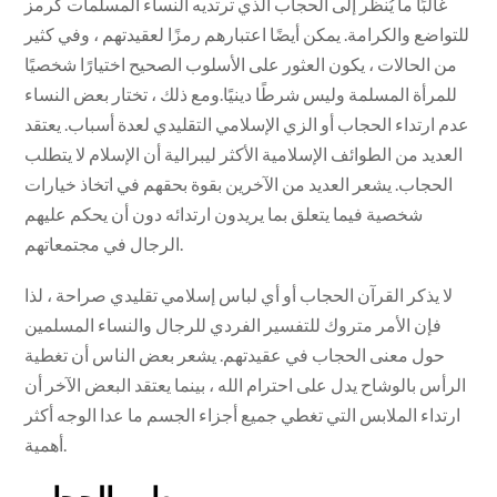
غالبًا ما يُنظر إلى الحجاب الذي ترتديه النساء المسلمات كرمز
للتواضع والكرامة. يمكن أيضًا اعتبارهم رمزًا لعقيدتهم ، وفي كثير
من الحالات ، يكون العثور على الأسلوب الصحيح اختيارًا شخصيًا
للمرأة المسلمة وليس شرطًا دينيًا.ومع ذلك ، تختار بعض النساء
عدم ارتداء الحجاب أو الزي الإسلامي التقليدي لعدة أسباب. يعتقد
العديد من الطوائف الإسلامية الأكثر ليبرالية أن الإسلام لا يتطلب
الحجاب. يشعر العديد من الآخرين بقوة بحقهم في اتخاذ خيارات
شخصية فيما يتعلق بما يريدون ارتدائه دون أن يحكم عليهم
الرجال في مجتمعاتهم.
لا يذكر القرآن الحجاب أو أي لباس إسلامي تقليدي صراحة ، لذا
فإن الأمر متروك للتفسير الفردي للرجال والنساء المسلمين
حول معنى الحجاب في عقيدتهم. يشعر بعض الناس أن تغطية
الرأس بالوشاح يدل على احترام الله ، بينما يعتقد البعض الآخر أن
ارتداء الملابس التي تغطي جميع أجزاء الجسم ما عدا الوجه أكثر
أهمية.