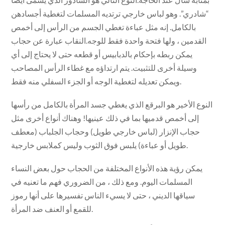
“شادري”. وهو لباس خارجي ترتديه المسلمات لتغطية أجسادهن
بالكامل. إنه مثل عباءة تغطي الجسم من الرأس إلى أخمص
القدمين ، ولها فتحة واحدة فقط للوجه.النقاب عبارة عن حجاب
يمكن ربطه بإحكام بالدبابيس أو قطعه حتى لا يحتاج إلى أي
وسيلة أخرى للتثبيت. يتم ارتداؤه مع غطاء الرأس المصاحب
ويمكن تعديله لتغطية الوجه أو الجزء السفلي منه فقط.
النوع الأخير هو البرقع الذي يغطي جسد المرأة بالكامل من رأسها
إلى أخمص قدميها بما في ذلك عينيها! وهناك أنواع أخرى مثل
حجاب الإنزار (لباس خارجي طويل) وحجاب الجلباب (معطف
طويل أو عباءة) يلبس فوق الثوب وليس كملابس خارجية.
يمكن رؤية هذه الأنواع المختلفة من الحجاب حول بعض النساء
المسلمات اليوم. ومع ذلك ، من الضروري فهم ما تعنيه في
سياقها الديني ، حتى لا يسيء الناس تفسيرها على أنها رموز
للقمع أو العنف ضد المرأة.