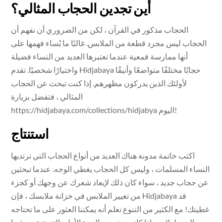
أين تجدين الحجاب المثالي؟
الحجاب مذكور في القرآن ، لكن من الضروري أن نفهم أن
الحجاب ليس مجرد قطعة من الملابس. غالبًا ما يُساء فهمها على
أنها ممارسة قمعية عندما تعتبرها العديد من النساء فضيلة
واختيارًا شخصيًا. تقدم Hidjabaya حجابًا مختلفًا متواضعًا وأنيقًا
لأولئك الذين يدركون مظهرهم. إذا كنت تبحث عن الحجاب
المثالي ، فتفضل بزيارة
https://hidjabaya.com/collections/hidjabya اليوم!
استنتاج
اكتب خاتمة مدونة هناك العديد من أنواع الحجاب التي ترتديها
النساء المسلمات ، وليس كل الحجاب يغطي الوجه. عندما تبحثين
عن حجاب جديد ، سواء كان ذلك لإبعاد شعرك عن وجهك أو كجزء
من تغيير الملابس في خزانة ملابسك ، فإن Hidjabaya قد
غطيتك! مع الكثير من التنوع نعلم أنه يمكننا العثور على ما تحتاجه