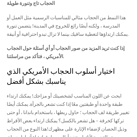
الحجاب تاج وتنورة طويلة
هذا النمط من الحجاب مثالي للمناسبات الرسمية مثل العمل أو
المدرسة ، ولكنه أيضًا رائع للخروج في المدينة! يتضمن تنورة
يمكنك ارتداؤها لتغطية ساقيك بينما لا تزال تبدو احترافية أو أنيقة.
إذا كنت تريد المزيد من صور الحجاب أو أي أسئلة حول الحجاب
الأمريكي ، فتأكد من مراسلتنا.
اختيار أسلوب الحجاب الأمريكي الذي
يناسبك بشكل أفضل
ابحث عن اللون المناسب لشخصيتك أو مزاجك! يمكنك ارتداء
طبقة واحدة أو طبقتين معًا إذا كنت تشعر بالجرأة. يمكنك أيضًا
تغيير طريقة لف الحجاب ؛ حاول ربطها ، باستخدام باندانا ، أو حتى
تركها كخرقة – هل تشعر بالكسل؟ يمكنك ارتداء بعض الأقراط
وذيل الحصان لإضفاء الإثارة على مظهرك!هذا النوع من الحجاب
ممتع للتجربة لأنك لن تنفد أبدًا من طرق إنشاء أنماط جميلة.