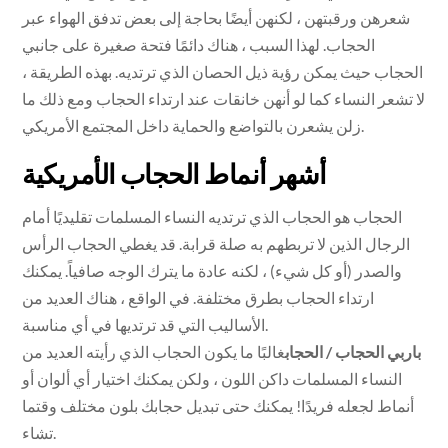
شعرهن ورقبتهن ، لكنهن أيضًا بحاجة إلى بعض تدفق الهواء عبر
الحجاب. لهذا السبب ، هناك دائمًا فتحة صغيرة على جانبي
الحجاب حيث يمكن رؤية ذيل الحصان الذي ترتديه. بهذه الطريقة ،
لا تشعر النساء كما لو أنهن خانقات عند ارتداء الحجاب ومع ذلك ما
زلن يشعرن بالتواضع والحماية داخل المجتمع الأمريكي.
أشهر أنماط الحجاب الأمريكية
الحجاب هو الحجاب الذي ترتديه النساء المسلمات تقليديًا أمام
الرجال الذين لا تربطهم به صلة قرابة. قد يغطي الحجاب الرأس
والصدر (أو كل شيء) ، لكنه عادة ما يترك الوجه صافياً. يمكنك
ارتداء الحجاب بطرق مختلفة. في الواقع ، هناك العديد من
الأساليب التي قد ترتديها في أي مناسبة.
باربي الحجاب / الحجاب
غالبًا ما يكون الحجاب الذي رأيته العديد من
النساء المسلمات داكن اللون ، ولكن يمكنك اختيار أي ألوان أو
أنماط لجعله فريدًا! يمكنك حتى تبديل حجابك بلون مختلف وقتما
تشاء.