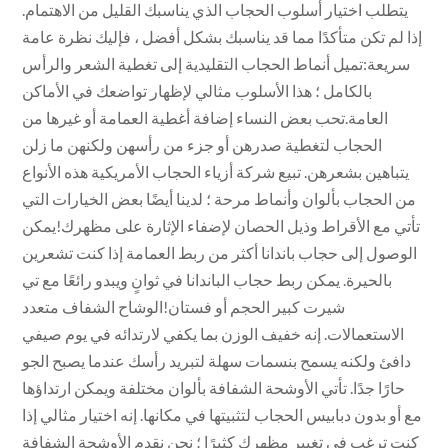
يتطلب اختيار أسلوب الحجاب الذي يناسبك القليل من الاهتمام.
إذا لم تكن متأكدًا مما قد يناسبك بشكل أفضل ، فإليك نظرة عامة
سريعة:تميل أنماط الحجاب التقليدية إلى تغطية الشعر والرأس
بالكامل ؛ هذا الأسلوب مثالي لإظهار تواضعك في الأماكن
العامة.تحب بعض النساء إضافة أغطية العمامة أو غيرها من
الحجاب لتغطية صدرهن أو جزء من رأسهن ولكنهن ما زلن
يتباهين بشعرهن. تبيع شركة أزياء الحجاب الأمريكية هذه الأنواع
من الحجاب بألوان وأنماط مرحة ؛ لدينا أيضًا بعض الخيارات التي
تأتي مع الأقراط وذيل الحصان لإضفاء الإثارة على مظهرك!يمكن
الوصول إلى حجاب باندانا أكثر من ربط العمامة إذا كنت تشعرين
بالحيرة. يمكن ربط حجاب الباندانا في ثوانٍ ويبدو رائعًا مع تي
شيرت كبير الحجم أو فستان!الوشاح الشفاف متعدد
الاستعمالات. إنه خفيف الوزن بما يكفي لارتدائه في يوم صيفي
دافئ ولكنه يسمح بنسمات سهلة لتبريد رأسك عندما يصبح الجو
حارًا جدًا. تأتي الأوشحة الشفافة بألوان مختلفة ويمكن ارتداؤها
مع أو بدون دبابيس الحجاب لتثبيتها في مكانها. إنه اختيار مثالي إذا
كنت ترغب في تغيير مظهرك كثيرًا ؛ نحن نقدم الأوشحة الشفافة