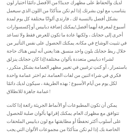
لديك والحفاظ على مظهرك جديدًا!من الأفضل دائمًا اختيار لون
يتناسب مع لون بشرتك. إذا لم تكن متأكدًا من اللون الذي سيعمل
بشكل أفضل بالنسبة لك ، فارتدي ألوانًا مختلفة كل يوم لمدة
أسبوع لمعرفة أيهما أفضل!يمكنك إضافة دبابيس أو إكسسوارات
أخرى إلى حجابك ، ولكنها عادة ما تكون للعرض فقط ولا تساعد
في تثبيت الوشاح في مكانه. يمكنك الحصول على نفس التأثير من
خلال ربط حجابك بلون واحد منسق. هذا يعني أنه ليس هناك حاجة
لشراء دبابيس متعددة بألوان مختلفة!إذا كان حجابك ينزلق
باستمرار ، أو كنتِ ترغبين في تغيير مظهر العمامة بشكل متكرر ،
فكري في شراء اثنين من لفات العمامة. ثم اختر عمامة واحدة
لكل يوم من أيام الأسبوع ؛ بهذه الطريقة ، سيكون لديك دائمًا
عمامة جاهزة للانطلاق!
يمكن أن تكون المطبوعات أو الأنماط الجريئة رائعة إذا كانت
تتوافق مع مظهرك العام. يمكنك إقرانها بألوان صلبة للحصول
على أسلوب أكثر تحفظًا أو مطابقتها مع لون دبابيس الملحقات
الخاصة بك. إذا لم تكن متأكدًا من مجموعات الألوان التي يجب