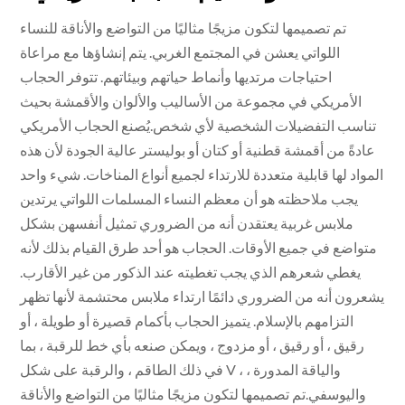
تم تصميمها لتكون مزيجًا مثاليًا من التواضع والأناقة للنساء
اللواتي يعشن في المجتمع الغربي. يتم إنشاؤها مع مراعاة
احتياجات مرتديها وأنماط حياتهم وبيئاتهم. تتوفر الحجاب
الأمريكي في مجموعة من الأساليب والألوان والأقمشة بحيث
تناسب التفضيلات الشخصية لأي شخص.يُصنع الحجاب الأمريكي
عادةً من أقمشة قطنية أو كتان أو بوليستر عالية الجودة لأن هذه
المواد لها قابلية متعددة للارتداء لجميع أنواع المناخات. شيء واحد
يجب ملاحظته هو أن معظم النساء المسلمات اللواتي يرتدين
ملابس غربية يعتقدن أنه من الضروري تمثيل أنفسهن بشكل
متواضع في جميع الأوقات. الحجاب هو أحد طرق القيام بذلك لأنه
يغطي شعرهم الذي يجب تغطيته عند الذكور من غير الأقارب.
يشعرون أنه من الضروري دائمًا ارتداء ملابس محتشمة لأنها تظهر
التزامهم بالإسلام. يتميز الحجاب بأكمام قصيرة أو طويلة ، أو
رقيق ، أو رقيق ، أو مزدوج ، ويمكن صنعه بأي خط للرقبة ، بما
في ذلك الطاقم ، والرقبة على شكل V ، والياقة المدورة ،
واليوسفي.تم تصميمها لتكون مزيجًا مثاليًا من التواضع والأناقة