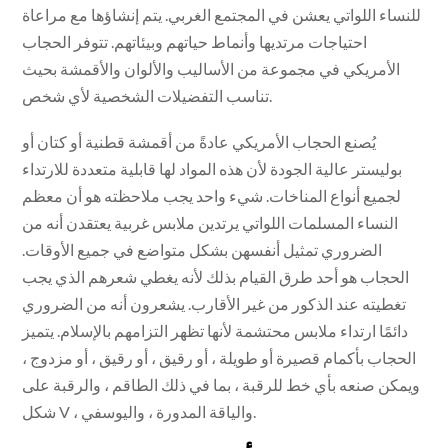
للنساء اللواتي يعشن في المجتمع الغربي. يتم إنشاؤها مع مراعاة
احتياجات مرتديها وأنماط حياتهم وبيئاتهم. تتوفر الحجاب
الأمريكي في مجموعة من الأساليب والألوان والأقمشة بحيث
تناسب التفضيلات الشخصية لأي شخص.
يُصنع الحجاب الأمريكي عادةً من أقمشة قطنية أو كتان أو
بوليستر عالية الجودة لأن هذه المواد لها قابلية متعددة للارتداء
لجميع أنواع المناخات. شيء واحد يجب ملاحظته هو أن معظم
النساء المسلمات اللواتي يرتدين ملابس غربية يعتقدن أنه من
الضروري تمثيل أنفسهن بشكل متواضع في جميع الأوقات.
الحجاب هو أحد طرق القيام بذلك لأنه يغطي شعرهم الذي يجب
تغطيته عند الذكور من غير الأقارب. يشعرون أنه من الضروري
دائمًا ارتداء ملابس محتشمة لأنها تظهر التزامهم بالإسلام. يتميز
الحجاب بأكمام قصيرة أو طويلة ، أو رقيق ، أو رقيق ، أو مزدوج ،
ويمكن صنعه بأي خط للرقبة ، بما في ذلك الطاقم ، والرقبة على
شكل V ، والياقة المدورة ، واليوسفي.