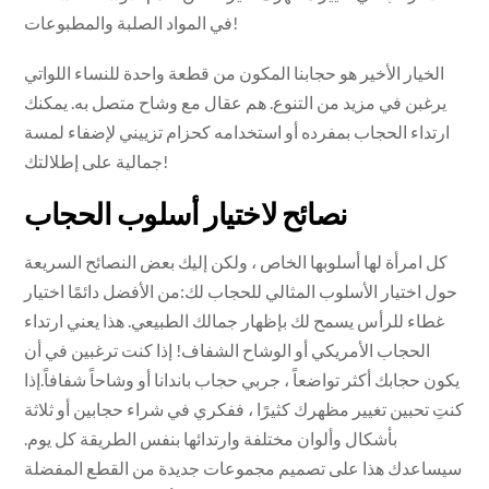
في المواد الصلبة والمطبوعات!
الخيار الأخير هو حجابنا المكون من قطعة واحدة للنساء اللواتي
يرغبن في مزيد من التنوع. هم عقال مع وشاح متصل به. يمكنك
ارتداء الحجاب بمفرده أو استخدامه كحزام تزييني لإضفاء لمسة
جمالية على إطلالتك!
نصائح لاختيار أسلوب الحجاب
كل امرأة لها أسلوبها الخاص ، ولكن إليك بعض النصائح السريعة
حول اختيار الأسلوب المثالي للحجاب لك:من الأفضل دائمًا اختيار
غطاء للرأس يسمح لك بإظهار جمالك الطبيعي. هذا يعني ارتداء
الحجاب الأمريكي أو الوشاح الشفاف! إذا كنت ترغبين في أن
يكون حجابك أكثر تواضعاً ، جربي حجاب باندانا أو وشاحاً شفافاً.إذا
كنتِ تحبين تغيير مظهرك كثيرًا ، ففكري في شراء حجابين أو ثلاثة
بأشكال وألوان مختلفة وارتدائها بنفس الطريقة كل يوم.
سيساعدك هذا على تصميم مجموعات جديدة من القطع المفضلة