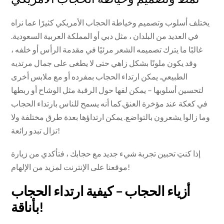
يختلف أسلوب وتصميم وخياطة الحجاب الأمريكي كثيرًا عما نراه
في العديد من البلدان ، مثل دبي أو المملكة العربية السعودية.
غالبًا ما يترك تصميمه الشعر مرئيًا في مقدمة الرأس أو خلفه ،
وقد يكون ملونًا بشكل زاهي حتى لا يطغى على جمال مرتديه
الطبيعي. يمكن ارتداء الحجاب بمفرده أو مع ملابس أخرى
لتحسين أسلوبها – يمكن لفها حول الرقبة مثل الوشاح أو ربطها
في كعكة عند مؤخرة العنق.كما أنه يسمح للناس بارتداء الحجاب
وما زالوا يشعرون بالتواضع. يمكن ارتداؤها بعدة طرق مختلفة ولا
تزال تبدو رائعة!
إذا كنتِ تحبين تجربة شيء جديد مع حجابك ، فتأكدي من زيارة
موقعنا على الإنترنت لمزيد من الإلهام!
أزياء الحجاب – كيفية ارتداء الحجاب
بأناقة!