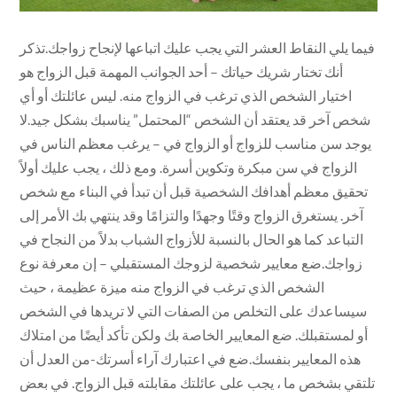
فيما يلي النقاط العشر التي يجب عليك اتباعها لإنجاح زواجك.تذكر
أنك تختار شريك حياتك – أحد الجوانب المهمة قبل الزواج هو
اختيار الشخص الذي ترغب في الزواج منه. ليس عائلتك أو أي
شخص آخر قد يعتقد أن الشخص “المحتمل” يناسبك بشكل جيد.لا
يوجد سن مناسب للزواج أو الزواج في – يرغب معظم الناس في
الزواج في سن مبكرة وتكوين أسرة. ومع ذلك ، يجب عليك أولاً
تحقيق معظم أهدافك الشخصية قبل أن تبدأ في البناء مع شخص
آخر. يستغرق الزواج وقتًا وجهدًا والتزامًا وقد ينتهي بك الأمر إلى
التباعد كما هو الحال بالنسبة للأزواج الشباب بدلاً من النجاح في
زواجك.ضع معايير شخصية لزوجك المستقبلي – إن معرفة نوع
الشخص الذي ترغب في الزواج منه ميزة عظيمة ، حيث
سيساعدك على التخلص من الصفات التي لا تريدها في الشخص
أو لمستقبلك. ضع المعايير الخاصة بك ولكن تأكد أيضًا من امتلاك
هذه المعايير بنفسك.ضع في اعتبارك آراء أسرتك-من العدل أن
تلتقي بشخص ما ، يجب على عائلتك مقابلته قبل الزواج. في بعض