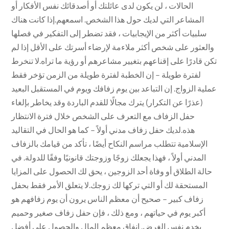
الحالات ، لن يكون لدى عائلتك أو أصدقائك نفس الأفكار أو
المشاعر التي لديك حول هذا الشخص. اسمعهم.إذا كانت هناك
سلبيات أكثر من الإيجابيات ، فقد تضطر إلى التفكير في فصلها
والعثور على شخص أكثر ملاءمة لإرضاء أسرتك على الأقل إذا لم
تكن قادرًا على إقناعهم بتغيير مشاعرهم أو رؤية ما تراه.لا تنخرط
لفترة طويلة – إن الخطبة لفترة طويلة من الزمن تؤخر فقط
عملية الزواج. إن التباعد بين يوم زفافك ويوم في المستقبل البعيد
(عذرًا عن التكرار) يترك مجالًا للقدم الباردة وقد يخاطر بإلغاء
حفل الزفاف مع التعرف على الشخص خلال فترة الانتظار
هذه.لديك حفل زفاف مدني أولاً – كما هو الحال في التقاليد
الإسلامية تتطلب مراسم النكاح أيضًا ، تأكد من قيامك بالزفاف
المدني أولاً ، فهذا يجعلك زوجًا وزوجتك قانونيًا وفقًا للدولة. في
حالة الطلاق أو وفاة أحد الزوجين ، يحق لك الحصول على المزايا
المستحقة لك أو التي تركها لك زوجك.لا يتعلق الأمر فقط بحفل
زفاف كبير – صحيح أن معظم الناس يرون أن يوم زفافهم هو
أكبر يوم في حياتهم ، ومع ذلك ، فإن حفل زفاف صغير وحميم
يخدم نفس الغرض. إنفاق معظم المال والحصول على أفضل