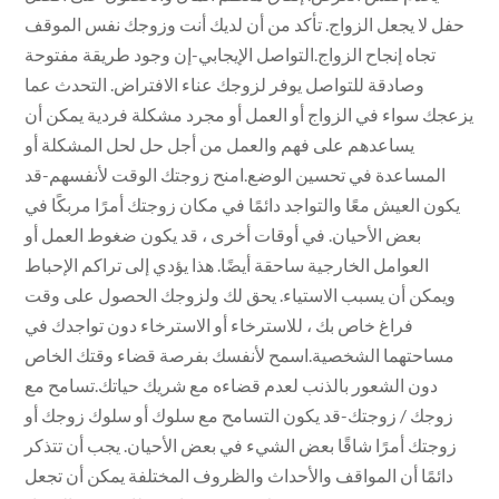
حفل لا يجعل الزواج. تأكد من أن لديك أنت وزوجك نفس الموقف
تجاه إنجاح الزواج.التواصل الإيجابي-إن وجود طريقة مفتوحة
وصادقة للتواصل يوفر لزوجك عناء الافتراض. التحدث عما
يزعجك سواء في الزواج أو العمل أو مجرد مشكلة فردية يمكن أن
يساعدهم على فهم والعمل من أجل حل لحل المشكلة أو
المساعدة في تحسين الوضع.امنح زوجتك الوقت لأنفسهم-قد
يكون العيش معًا والتواجد دائمًا في مكان زوجتك أمرًا مربكًا في
بعض الأحيان. في أوقات أخرى ، قد يكون ضغوط العمل أو
العوامل الخارجية ساحقة أيضًا. هذا يؤدي إلى تراكم الإحباط
ويمكن أن يسبب الاستياء. يحق لك ولزوجك الحصول على وقت
فراغ خاص بك ، للاسترخاء أو الاسترخاء دون تواجدك في
مساحتهما الشخصية.اسمح لأنفسك بفرصة قضاء وقتك الخاص
دون الشعور بالذنب لعدم قضاءه مع شريك حياتك.تسامح مع
زوجك / زوجتك-قد يكون التسامح مع سلوك أو سلوك زوجك أو
زوجتك أمرًا شاقًا بعض الشيء في بعض الأحيان. يجب أن تتذكر
دائمًا أن المواقف والأحداث والظروف المختلفة يمكن أن تجعل