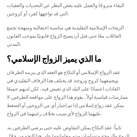
البقاء متزوجًا والعمل عليه بغض النظر عن التحديات والعقبات
التي قد تواجهها كفرد أو كزوجين.
الزيجات الإسلامية التقليدية هي مناسبة احتفالية ومبهجة تجمع
العائلات معًا حتى قبل أن يصبح الزواج قانونيًا بموجب القانون
المدني.
ما الذي يميز الزواج الإسلامي؟
عقد الزواج الإسلامي أو النكاح هو العقد الذي يبرمه الطرفان
ويجمعهما كزوج وزوجة. قد يختلف هذا الزفاف التقليدي في
العادات اعتمادًا على البلد الذي تعيش فيه ، لكن لديهم جميعًا
ممارسات قياسية.أولاً ، يقوم هذا الزواج على موافقة الطرفين. لا
يمكن عقد زواج إسلامي إذا تم إجبار أي من الزوجين أو الضغط
عليهما للزواج لأي سبب بخلاف رغبتهما في الزواج.
ثانياً: عقد النكاح يمكن التفاوض عليه حتى يرضي الطرفين به.
الزوج والزوجة متساويان ويتم معاملتهما على هذا النحو من خلال