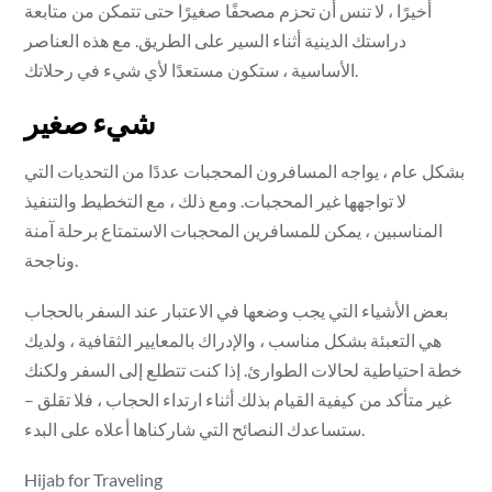
أخيرًا ، لا تنس أن تحزم مصحفًا صغيرًا حتى تتمكن من متابعة
دراستك الدينية أثناء السير على الطريق. مع هذه العناصر
الأساسية ، ستكون مستعدًا لأي شيء في رحلاتك.
شيء صغير
بشكل عام ، يواجه المسافرون المحجبات عددًا من التحديات التي
لا تواجهها غير المحجبات. ومع ذلك ، مع التخطيط والتنفيذ
المناسبين ، يمكن للمسافرين المحجبات الاستمتاع برحلة آمنة
وناجحة.
بعض الأشياء التي يجب وضعها في الاعتبار عند السفر بالحجاب
هي التعبئة بشكل مناسب ، والإدراك بالمعايير الثقافية ، ولديك
خطة احتياطية لحالات الطوارئ. إذا كنت تتطلع إلى السفر ولكنك
غير متأكد من كيفية القيام بذلك أثناء ارتداء الحجاب ، فلا تقلق –
ستساعدك النصائح التي شاركناها أعلاه على البدء.
Hijab for Traveling