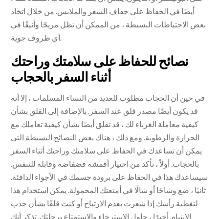
أيضًا في الحفاظ على جفاف الشعر والملابس. من خلال اتخاذ
بعض الاحتياطات البسيطة ، من الممكن أن تظل مريحًا وأنيقًا في
أي ظروف جوية.
نصائح للحفاظ على سلامتك وراحتك
أثناء السفر بالحجاب
في حين أن الحجاب مطلوب للعديد من النساء المسلمات ، إلا أنه
قد يكون أيضًا مصدر قلق عند السفر. بالإضافة إلى القلق بشأن
كيفية معاملة الغرباء لك ، قد تقلق أيضًا بشأن كيفية تعاملك مع
الحرارة والرطوبة. ومع ذلك ، هناك بعض النصائح البسيطة التي
يمكن أن تساعدك في الحفاظ على سلامتك وراحتك أثناء السفر
بالحجاب. أولاً ، تأكد من اختيار أقمشة فضفاضة وقابلة للتنفس.
سيساعدك هذا في الحفاظ على برودة جسمك في الأجواء الدافئة.
ثانيًا ، ضع وشاحًا أو شالًا في أمتعتك المحمولة. يمكن استخدام هذا
لتغطية رأسك إذا شعرت بعدم الارتياح أو كنت قلقًا بشأن جذب
الانتباه. أخيرًا ، حاول الاسترخاء والاستمتاع برحلتك. تذكر أنك