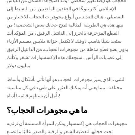
الحجاب هو أيضًا تعبير شخصي ، وقد أصبح هذا الشكل من اللباس
الإسلامي أكثر تنوعًا في العقدين الماضيين. من البسيط إلى
التفصيلي ، هناك العديد من أنواع مجوهرات الحجاب للاختيار من
بينها.هذه هي الطريقة المثالية لمنح حجابك بعض الشخصية! من
القطع المزخرفة بالخرز إلى الدانتيل الرقيق ، من المؤكد أنك
ستجد شيئًا يناسب ذوقك. لا تكتمل خزانة ملابس مصمم الأزياء
بدون بضع قطع مذهلة من مجوهرات الحجاب. من الدانتيل الرقيق
إلى عصابات الرأس ، ستجعلك هذه الإكسسوارات تشعر وكأنك
بمليون دولار!
الشيء الذي يميز مجوهرات الحجاب هو أنها تأتي بأشكال وأنماط
مختلفة ، مما يعني أنه يمكنك العثور على شيء في كل مناسبة.
نأمل أن تستلهم قائمتنا أدناه!
ما هي مجوهرات الحجاب؟
مجوهرات الحجاب هي إكسسوار يمكن للمرأة المسلمة أن ترتديه
تحت حجابها لتغطية الشعر والرقبة والصدر. غالبًا ما تصنع