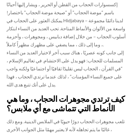
إكسسوارات الحجاب من القطن أو الحرير ، ويشار إليها أحيانًا
باسم “موضة الحجاب” أو “صيحة موضة الحجاب” باختصار!
يمكنك العثور على الحجاب في Hidjabaya – لدينا دائمًا مجموعة
واسعة من الألوان والأنماط المتاحة. تحب العديد من النساء ابتكار
أسلوب الحجاب – من خلال إضافة دبابيس ، ومجوهرات ، وأحزمة
، وما إلى ذلك ، مما يضفي على مظهرك مظهراً كاملاً.
إلى جانب كونه عصريًا ، هناك سبب آخر لاختيار العديد من النساء
المسلمات للحجاب: فهو يدل على الاحتشام. في تعاليم الإسلام ،
“في القرآن ، الحجاب ليس تقليدًا ثقافيًا أو اجتماعيًا ولكنه واجب
على جميع النساء المؤمنات” ، لذلك عندما ترتدي الحجاب ، فهذا
يدل على أنك تتبع هدى الله.
كيف ترتدي مجوهرات الحجاب ، وما هي
الأنماط التي تتماشى مع أي ملابس؟
تلعب مجوهرات الحجاب دورًا حيويًا في الملابس الدينية. ومع ذلك
، غالبًا ما يتم تجاهله لأنه لا يعتبر مهمًا مثل الجوانب الأخرى