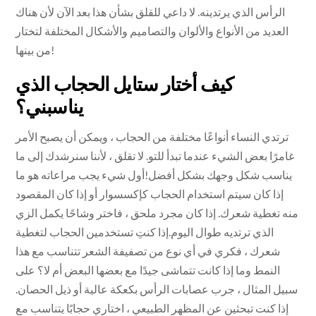
الرأس الذي يرتدينه. لا داعي للقلق بشأن هذا بعد الآن لأن هناك
العديد من الأنواع والألوان والتصاميم والأشكال المختلفة لتختار
من بينها!
كيف أختار ستايل الحجاب الذي
يناسبني؟
ترتدي النساء أنواعًا مختلفة من الحجاب ، ويمكن أن يصبح الأمر
غامرًا بعض الشيء عندما تبدأ للتو. لا تقلق ، لأننا سنرشدك إلى ما
يناسب شكل وجهك بشكل أفضل!أول شيء يجب مراعاته هو ما
إذا كان سيتم استخدام الحجاب كإكسسوار أو إذا كان المقصود
منه تغطية شعرك. إذا كان مجرد ملحق ، فاختر وشاحًا يكمل الزي
الذي ترتديه طوال اليوم.إذا كنتِ تستخدمين الحجاب لتغطية
شعرك ، فكري في أي نوع من تصفيفة الشعر تتناسب مع هذا
النمط وما إذا كانت تتماشى جيدًا مع بعضها البعض أم لا؟ على
سبيل المثال ، جرب عصابات الرأس بكعكة عالية أو ذيل الحصان.
إذا كنت تبحثين عن المظهر الطبيعي ، اختاري حجابًا يتناسب مع