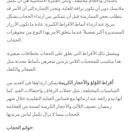
بأشكال وأحجام مختلفة ، ولكن الفكرة الأساسية هي أن تكمل
ملابسك دون أن تكون براقة للغاية. وتجدر الإشارة إلى أن الأمر قد
يتطلب بعض الممارسة قبل أن تتمكني من ارتداء الحجاب بشكل
مريح عند ارتداء أنماط الأقراط الكبيرة. عادة ما تكون الأزرار
المستديرة أكثر تفضيلاً عندما يتعلق الأمر بهذا النوع من مجوهرات
الحجاب.
ويشمل ذلك الأقراط التي تعلق على الحجاب بخطافات صغيرة.
هذا مناسب للمحجبات اللاتي يرتدين شعرهن بأنماط محدثة مثل
الضفائر والكعك.
أقراط اللؤلؤ والأحجار الكريمة:
يمكن ارتداؤها في العديد من
المناسبات المختلفة ، مثل حفلات الزفاف واحتفالات العيد. كما
أنها تبدو رائعة عند ارتدائها مع فساتين العباية التقليدية خلال شهر
رمضان. تضيف اللآلئ والأحجار الكريمة لمسة من الفخامة
للحجاب بينما لا تزال تكمل لباس مرتديها.
خواتم الحجاب: