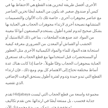
الأخرى. أفضل طريقة لتخزين هذه القطع هي الاحتفاظ بها في
كيس أو صندوق صغير. قد يكون من المفيد أيضًا تخزين العناصر
مع عناصر مجوهرات أخرى ، خاصة تلك ذات الألوان والتصميمات
المتشابهة.نصيحة أخرى لارتداء مجوهرات الحجاب هي العناية بها
بشكل صحيح لتدوم لفترة أطول. يستخدم المصنعون أنواعًا معينة
من المواد عند صنع هذه الملحقات ، بما في ذلك البلاستيك أو
الخشب أو القماش أو المعدن. من الضروري معرفة كيفية
استجابة هذه المواد للماء والمواد الكيميائية الأخرى مثل العطور
أو المستحضرات قبل استخدامها مع قطع الحجاب.قد تستغرق
العناية بمجوهرات الحجاب وقتًا طويلاً ، خاصةً إذا كانت هناك عدة
أنماط مختلفة تحتاج إلى الاهتمام كل يوم. ومع ذلك ، فإن ارتداء
القطع التي تبدو جيدة وتدوم لفترة أطول يستحق الوقت الإضافي
الذي تقضيه.
تقدم Hidjabaya مجموعة واسعة من قطع الحجاب التي ليست
جذابة فحسب ، بل ممتعة أيضًا في ارتدائها. نحن نقدم تكاليف
منخفضة حتى تتمكن من بدء مجموعتك الآن!