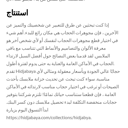
استنتاج
إذا كنت تبحثين عن طرق للتعبير عن شخصيتك والتميز عن
الآخرين ، فإن مجوهرات الحجاب هي مكان رائع للبدء. أهم شيء
في اختيار قطع مجوهرات الحجاب لنفسك أو لأي شخص آخر هو
معرفة الألوان والتصاميم والأنماط التي تتناسب مع باقي
الملابس. لقد قدمنا بعض النصائح حول أفضل السبل لارتداء
الحجاب في الأماكن العامة والعناية به حتى يدوم لفترة أطول.
تقدم Hidjabaya حجابًا عالي الجودة وبأسعار معقولة ومثالي لأي
مناسبة. سواء كنت تبحث عن تحديث خزانة ملابسك بأحدث
الصيحات أو ترغب في اختيار حجاب مناسب لارتدائه في الأماكن
العامة ، فإن قطعنا ستناسب حياتك تمامًا! تلتزم شركتنا بتوفير
حجابات منخفضة التكلفة لبدء تحصيل ملابسك دون كسر البنك.
ابدأ التسوق اليوم بزيارة
https://hidjabaya.com/collections/hidjabya.