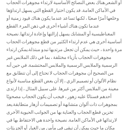
أو الشعر.هناك بعض النصائح الأساسية لارتداء مجوهرات الحجاب
في الأماكن العامة. قد يكون اختيار القطع التي يسهل ارتداؤها
وخلعها أمرًا صعبًا ، لكنها تساعد عندما يكون هناك قيود زمنية أو
عندما تكون هناك أشياء أخرى في ذهن المرء. القطع
المغناطيسية أو المشابك يسهل إزالتها وإعادة ارتدائها. نصيحة
أساسية أخرى هي عدم ارتداء الكثير من قطع مجوهرات الحجاب
مرة واحدة ، حيث يمكن أن تجعل مرتديها تبدو مبتذلة.يمكن ارتداء
مجوهرات الحجاب بأزياء مختلفة ، بما في ذلك الملابس غير
الرسمية والملابس الرسمية والملابس المحتشمة. في حين أنه
من الصحيح أن مجوهرات الحجاب لا تحتاج إلى أن تتطابق مع
نظام الألوان أو تصميم الزي ، إلا أن بعض القطع مناسبة لأنواع
معينة من الملابس أكثر من غيرها. على سبيل المثال ، إذا ارتدى
أحدهم فستانًا عليه زهور ، فيجب أن يكون الحجاب مصحوبًا
بمجوهرات ذات ألوان متشابهة أو تصميمات أزهار متطابقة.يعد
تخزين قطع الحجاب والعناية بها من الجوانب الحيوية الأخرى
لارتدائها في الأماكن العامة. نصيحة واحدة هي الاحتفاظ بها في
مكان ما حيث يمكن أن تبقى في مأمن من الغبار أو الجزيئات