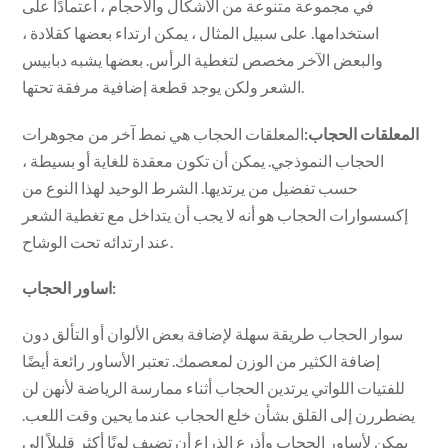
في مجموعة متنوعة من الأشكال والأحجام ، اعتمادًا على
استخدامها. على سبيل المثال ، يمكن ارتداء بعضها كقلادة ،
والبعض الآخر مخصص لتغطية الرأس. بعضها يشبه دبابيس
الشعر ولكن يوجد قطعة إضافية مرفقة تحتها.
المعلقات الحجاب:
المعلقات الحجاب هي نمط آخر من مجوهرات
الحجاب النموذجي. يمكن أن تكون معقدة للغاية أو بسيطة ،
حسب تفضيل من يرتديها. الشرط الوحيد لهذا النوع من
إكسسوارات الحجاب هو أنه لا يجب أن يتداخل مع تغطية الشعر
عند ارتدائه تحت الوشاح.
اساور الحجاب:
سوار الحجاب طريقة سهلة لإضافة بعض الألوان أو التألق دون
إضافة الكثير من الوزن لمعصمك. تعتبر الأساور رائعة أيضًا
للفتيات اللواتي يرتدين الحجاب أثناء ممارسة الرياضة لأنهن لن
يضطررن إلى القلق بشأن خلع الحجاب عندما يحين وقت اللعب.
يمكن لأساور الحجاب وأذرع الذراع أن تضيف لونًا أكثر قليلاً إلى