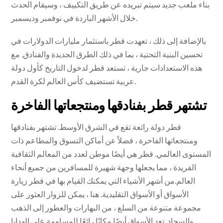
بناء ملعب جديد سيتم تبريده عن طريق التكييف ، وسيقام الحدث
خلال الأشهر الباردة في نوفمبر وديسمبر.
بالإضافة إلى ذلك ، تعهدت قطر باستثمار مليارات الدولارات في
تحسين البنية التحتية ، بما في ذلك الطرق الجديدة والفنادق. مع
هذه الاستعدادات جارية ، تستعد قطر لدخول التاريخ كأول دولة
عربية تستضيف كأس العالم لكرة القدم.
تشتهر قطر بفنادقها ومنتجعاتها الفاخرة
قطر دولة رائعة تقع في الشرق الأوسط. تشتهر بفنادقها
ومنتجعاتها الفاخرة ، فضلاً عن أماكن التسوق والمطاعم ذات
المستوى العالمي. قطر هي أيضًا موطن لعدد من المعالم الثقافية
الفريدة ، مما يجعلها وجهة شهيرة للمسافرين من جميع أنحاء
العالم.من أشهر الأشياء التي يمكنك القيام بها في قطر زيارة
الأسواق أو الأسواق التقليدية. هنا ، يمكن للزوار العثور على
مجموعة متنوعة من السلع ، من البهارات والعطور إلى الذهب
والسجاد. تعد الأسواق أيضًا مكانًا رائعًا للمساومة على الهدايا