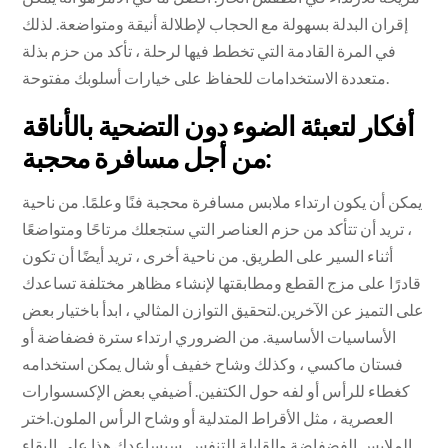
إقران البدلة بسهولة مع الحجاب لإطلالة أنيقة ومتواضعة. لذلك
في المرة القادمة التي تخطط فيها لرحلة ، تأكد من حزم بذلة
متعددة الاستخدامات للحفاظ على خيارات أسلوبك مفتوحة.
أفكار لتعبئة الضوء دون التضحية بالأناقة
من أجل مسافرة محجبة:
يمكن أن يكون ارتداء ملابس مسافرة محجبة فنًا وعلمًا. من ناحية
، تريد أن تتأكد من حزم العناصر التي ستجعلك مرتاحًا ومتواضعًا
أثناء السير على الطريق. من ناحية أخرى ، تريد أيضًا أن تكون
قادرًا على مزج القطع ومطابقتها لإنشاء مظاهر مختلفة تساعدك
على التميز عن الآخرين.لتحقيق التوازن المثالي ، ابدأ باختيار بعض
الأساسيات الأساسية. من الضروري ارتداء سترة فضفاضة أو
فستان ماكسي ، وكذلك وشاح خفيف أو شال يمكن استخدامه
كغطاء للرأس أو لفه حول الكتفين. أضيفي بعض الإكسسوارات
العصرية ، مثل الأقراط المتدلية أو وشاح الرأس الملون.اختر
الملابس الفضفاضة والقابلة للتنفس. سيساعدك هذا على البقاء