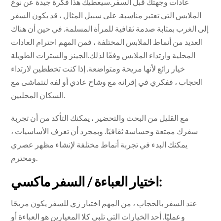
عادات وجهتك قبل السفر.سيعطيك هذا فكرة جيدة عن نوع
الملابس التي تعتبر مناسبة. على سبيل المثال ، قد يكون السفر
إلى الغرب بمثابة صدمة ثقافية للمرأة المسلمة. في حين أن هناك
العديد من أنماط الملابس المختلفة ، فمن المهم احترام العادات
المحلية وارتداء الملابس وفقًا لذلك.الجينز والسترات الطويلة
خيار رائع لأنها مريحة ومتواضعة. إذا كنت تخططين لارتداء
الحجاب ، ففكري في إقرانه مع وشاح عادي أو لفه لتتماشى مع
السكان المحليين.
مع القليل من البحث والتحضير ، يمكنك التأكد من أن تجربة
سفرك ممتعة وحساسة ثقافيًا. وبمجرد أن تعرف الأساسيات ،
يمكنك البدء في تجربة أنماط مختلفة لإنشاء مظهر عصري
ومحترم.
اختيار العباءة / السفر ماكسي:
عند السفر بالحجاب ، من المهم اختيار زي للسفر يكون مريحًا
وعمليًا. أحد الخيارات التي تلبي كلا المعيارين هو العباءة أو