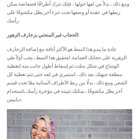
ومع ذلك ، بدلاً من لفها حولها ، فإنك تترك أطرافًا فضفاضة يمكن
ربطها في عقدة أو وضعها تحت جزء آخر يظل مكشوفًا على
رأسك.
الحجاب غير المنحني بزخارف الزهور:
عادة ما يبدو هذا النمط هو الأكثر أناقة مع إضافة الزخارف
الزهرية على حجابك العمامة. لتحقيق هذا النمط ، يجب أولاً طي
الوشاح في شكل مثلث ثم إسقاط أطول جانب منه لتغطية
منطقة جبهتك. بعد ذلك ، استمري في لفه حتى تتم تغطية كل
الشعر. ومع ذلك ، بدلًا من ربط الأطراف السائبة معًا تحت قسم
آخر يظل مكشوفًا ، يمكنك تثبيته في مؤخرة رأسك باستخدام
دبابيس.