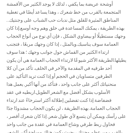
أوشحة عريضة بما يكفي ، لذلك لا يوجد الكثير من الأقمشة
المتجمعة بالقرب من خط شعرك ، وهذا يساعد أيضًا في تغطية
المناطق المثيرة للقلق مثل ندبات حب الشباب على وجنتيك. .
بهذه الطريقة ، يمكنك المساعدة في خلق وهم وجه أوسع.إذا كان
وجهك مستطيلًا أو بيضاوي الشكل ، فإن أي نوع من أنواع الحجاب
العمامة سوف يناسبك.وبالمثل ، إذا كان وجهك مربعًا ، فتجنب
ارتداء الكثير من القماش حول جوانب وجهك ؛ هذا سوف
يطيلها.الطريقة الأكثر شيوعًا لارتداء الحجاب العمامة هي أن يكون
أحد طرفيه في المقدمة والآخر في الخلف. تأكد من أن كلا
الطرفين متساويان في الحجم أو إذا كنت تريد التأكيد على
منحنياتك أكثر على جانب واحد ، فتأكد من أنها أكبر. يعمل هذا
الأسلوب بشكل أفضل مع الشعر الطويل.اربطيه في عقد
فضفاضة إذا كنت تفضلين إطلالة أكثر استرخاءً عند ارتداء
الحجاب العمامة. بهذه الطريقة ، لن يكون الحجاب مشدودًا جدًا
على رأسك ويمكن أن يتسع لأي طول شعر. إذا كان شعرك أقصر ،
فحاول ربط طرفي وشاح العمامة في عقدة من جانب واحد
بالقرب من عظم وجنتك ، بحيث يكون هناك مساحة أكبر للشعر