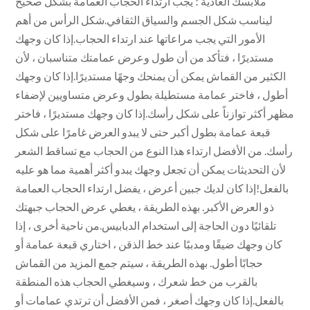
ملابسك العادية ؛ يجب ارتداء الحجاب العمامة بشكل صحيح
ليناسب شكل الجسم والسياق الثقافي.شكل الرأس من أهم
الأمور التي يجب مراعاتها عند ارتداء الحجاب.إذا كان وجهك
مستديرًا ، فتأكد من أن طول وعرض عمامتك متناسبان ، لأن
الكثير من القماش يمكن أن يمنحك وجهًا مستديرًا.إذا كان وجهك
أطول ، فاختر عمامة مستطيلة بطول وعرض متساويين لإضفاء
مظهر أكثر توازناً على شكل رأسك.إذا كان وجهك مستديرًا ، فاختر
قبعة عمامة بطول أكبر حتى لا يبدو العرض غامرًا على شكل
رأسك. من الأفضل ارتداء هذا النوع من الحجاب مع تساقط الشعر
لأن التحديثات يمكن أن تجعل وجهك يبدو أكثر أهمية مما هو عليه
بالفعل!إذا كان لديك جبين أعرض ، يفضل ارتداء الحجاب العمامة
ذو العرض الأكبر. بهذه الطريقة ، يغطي عرض الحجاب جبهتك
تلقائيًا دون الحاجة إلى استخدام الدبابيس.من ناحية أخرى ، إذا
كان وجهك ضيقًا ومدببًا عند خط الذقن ، اختاري قبعة عمامة أو
حجابًا أطول. بهذه الطريقة ، سيتم جمع المزيد من القماش
بالقرب من خط شعرك ، وسيغطي الحجاب هذه المنطقة
بالفعل.إذا كان وجهك أصغر ، فمن الأفضل أن ترتدي عمامات أو