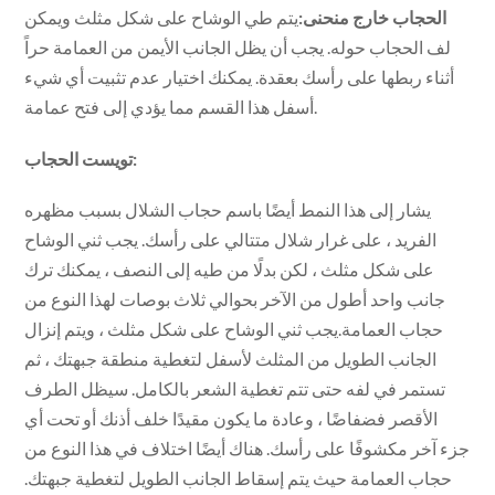
الحجاب خارج منحنى:
يتم طي الوشاح على شكل مثلث ويمكن
لف الحجاب حوله. يجب أن يظل الجانب الأيمن من العمامة حراً
أثناء ربطها على رأسك بعقدة. يمكنك اختيار عدم تثبيت أي شيء
أسفل هذا القسم مما يؤدي إلى فتح عمامة.
تويست الحجاب:
يشار إلى هذا النمط أيضًا باسم حجاب الشلال بسبب مظهره
الفريد ، على غرار شلال متتالي على رأسك. يجب ثني الوشاح
على شكل مثلث ، لكن بدلًا من طيه إلى النصف ، يمكنك ترك
جانب واحد أطول من الآخر بحوالي ثلاث بوصات لهذا النوع من
حجاب العمامة.يجب ثني الوشاح على شكل مثلث ، ويتم إنزال
الجانب الطويل من المثلث لأسفل لتغطية منطقة جبهتك ، ثم
تستمر في لفه حتى تتم تغطية الشعر بالكامل. سيظل الطرف
الأقصر فضفاضًا ، وعادة ما يكون مقيدًا خلف أذنك أو تحت أي
جزء آخر مكشوفًا على رأسك. هناك أيضًا اختلاف في هذا النوع من
حجاب العمامة حيث يتم إسقاط الجانب الطويل لتغطية جبهتك.