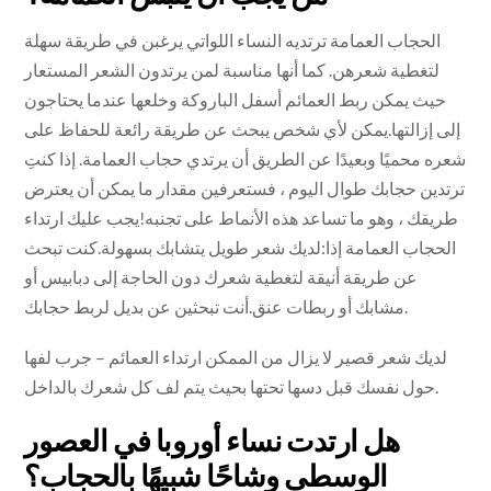
الحجاب العمامة ترتديه النساء اللواتي يرغبن في طريقة سهلة
لتغطية شعرهن. كما أنها مناسبة لمن يرتدون الشعر المستعار
حيث يمكن ربط العمائم أسفل الباروكة وخلعها عندما يحتاجون
إلى إزالتها.يمكن لأي شخص يبحث عن طريقة رائعة للحفاظ على
شعره محميًا وبعيدًا عن الطريق أن يرتدي حجاب العمامة. إذا كنتِ
ترتدين حجابك طوال اليوم ، فستعرفين مقدار ما يمكن أن يعترض
طريقك ، وهو ما تساعد هذه الأنماط على تجنبه!يجب عليك ارتداء
الحجاب العمامة إذا:لديك شعر طويل يتشابك بسهولة.كنت تبحث
عن طريقة أنيقة لتغطية شعرك دون الحاجة إلى دبابيس أو
مشابك أو ربطات عنق.أنت تبحثين عن بديل لربط حجابك.
لديك شعر قصير لا يزال من الممكن ارتداء العمائم – جرب لفها
حول نفسك قبل دسها تحتها بحيث يتم لف كل شعرك بالداخل.
هل ارتدت نساء أوروبا في العصور
الوسطى وشاحًا شبيهًا بالحجاب؟