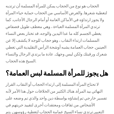
الحجاب هو نوع من الحجاب يمكن للمرأة المسلمة أن ترتديه
لتغطية شعرها. والغرض الأساسي من الحجاب حماية حياء المرأة
ولا يجوز ارتداؤه في الأماكن العامة أو أمام الرجال الأجانب. كما
ترتدي المرأة المسلمة العباءة ، وهي معطف طويل فضفاض
يغطي الجسم كله ما عدا اليدين والوجه. قد تختار بعض النساء
المسلمات ارتداء النقاب ، وهو حجاب للوجه لا يكشف إلا عن
العينين. حجاب العمامة يشبه أوشحة الرأس التقليدية التي تغطي
شعرك ورقبتك ولكن ليس وجهك. عادة ما يرتدي الرجال والنساء
السيخ هذه الحجاب.
هل يجوز للمرأة المسلمة لبس العمامة؟
لا تحتاج المرأة المسلمة إلى ارتداء الحجاب أو النقاب. القرار
النهائي بيد المرأة. هناك الكثير من الخلافات حول هذا الأمر لأنه
تفسير خارجي تم إنشاؤه بواسطة دين واحد والذي تم وضعه على
الأشخاص من ثقافات ومعتقدات أخرى لتقييد حريتهم في
التعبير.ترتدي نساء السيخ عمامة الحجاب لتغطية رؤوسهن. يتم