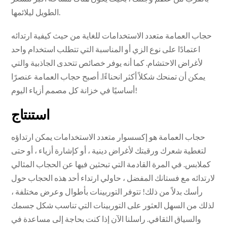
الطويل ليلائمها.
حجاب العمامة متعدد الاستخدامات للغاية من حيث كيفية ارتدائه
اعتمادًا على نوع الزي أو المناسبة التي تتطلب استخدام واحد
لأغراض الاحتشام. كما أنه يوفر خصائص تتحدى الجاذبية والتي
يمكن أن تمنحك شكلاً أكثر انحناءًا. أصبح حجاب العمامة عنصرًا
أساسيًا في خزانة كل مصمم أزياء اليوم!
استنتاج
حجاب العمامة هو إكسسوار متعدد الاستخدامات يمكن ارتداؤه
لتغطية شعرك ورقبتك لأغراض دينية ، أو كإشارة أزياء ، أو حتى
كملابس. في المرة القادمة التي تبحثين فيها عن الحجاب المثالي
لارتدائه مع فستانك المفضل ، حاولي ارتداء أحد هذه الحجاب حول
رأسك بدلاً من ذلك! تتوفر التوربينات بأطوال وعرض مختلفة ،
لذلك من السهل العثور على التوربينات التي تناسب شكل جسمك
والسياق الثقافي. راسلنا الآن إذا كنت بحاجة إلى مساعدة في