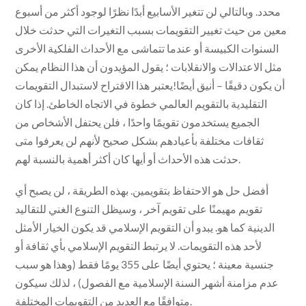
محدد. وبالتالي لن تتغير الأسابيع أبدًا نظرًا لوجود أكثر من أسبوع
معين من حيث تغيير التقويمات بسبب التغيرات التي حدثت خلال
السنوات الكبيسة أو عندما تتماشى مع الأحداث الفلكية الأخرى
مثل الاعتدالات والانقلابات ؛ يقول المؤيدون أن هذا النظام يمكن
أن يكون دقيقًا – أنيق أيضًا!يعتبر هذا الاقتراح لاستبدال التقويمات
التقليدية بالتقويم العالمي خطوة في الاتجاه الخاطئ. إذا كان
الجميع يستخدمون تقويمًا واحدًا ، فلن يحتفل الأشخاص من
ثقافات مختلفة بأعيادهم بشكل صحيح لأنهم لن يعرفوا متى
حدثت هذه الأحداث أو أيها كان أكثر أهمية بالنسبة لهم.
أفضل حل هو الاحتفاظ بتقويمين. بهذه الطريقة ، لن يصبح أي
تقويم مهيمنًا على تقويم آخر ، وسيظل التنوع الغني للتقاليد
الدينية كما هو. يبدو أن التقويم الإسلامي قد يكون الخيار الأمثل
لأحد هذه التقويمات. لا يرتبط التقويم الإسلامي بأي ثقافة أو
جنسية معينة ؛ يحتوي أيضًا على 355 يومًا فقط (وهذا هو سبب
عدم مزامنة أشهر السنة الإسلامية مع الفصول) ، لذلك سيكون
متوافقًا مع العديد من التقويمات المختلفة.