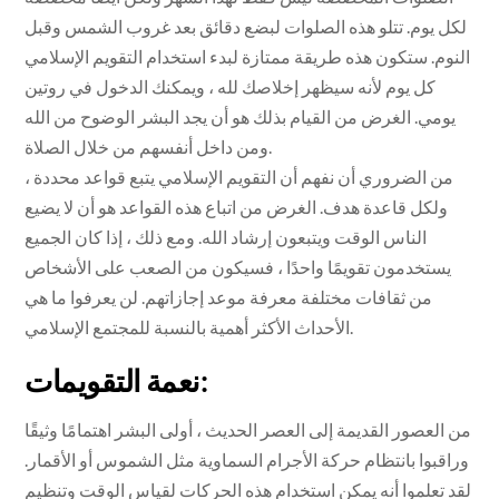
لكل يوم. تتلو هذه الصلوات لبضع دقائق بعد غروب الشمس وقبل
النوم. ستكون هذه طريقة ممتازة لبدء استخدام التقويم الإسلامي
كل يوم لأنه سيظهر إخلاصك لله ، ويمكنك الدخول في روتين
يومي. الغرض من القيام بذلك هو أن يجد البشر الوضوح من الله
ومن داخل أنفسهم من خلال الصلاة.
من الضروري أن نفهم أن التقويم الإسلامي يتبع قواعد محددة ،
ولكل قاعدة هدف. الغرض من اتباع هذه القواعد هو أن لا يضيع
الناس الوقت ويتبعون إرشاد الله. ومع ذلك ، إذا كان الجميع
يستخدمون تقويمًا واحدًا ، فسيكون من الصعب على الأشخاص
من ثقافات مختلفة معرفة موعد إجازاتهم. لن يعرفوا ما هي
الأحداث الأكثر أهمية بالنسبة للمجتمع الإسلامي.
نعمة التقويمات:
من العصور القديمة إلى العصر الحديث ، أولى البشر اهتمامًا وثيقًا
وراقبوا بانتظام حركة الأجرام السماوية مثل الشموس أو الأقمار.
لقد تعلموا أنه يمكن استخدام هذه الحركات لقياس الوقت وتنظيم