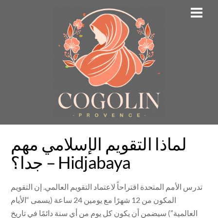
Skip
Men
to
content
لماذا التقويم الإسلامي مهم
جدا؟ – Hidjabaya
تدرس الأمم المتحدة اقتراحاً لاعتماد التقويم العالمي. إن التقويم
المكون من 12 شهرًا مع يومين 24 ساعة (يسمى “الأيام
العالمية”) سيضمن أن يكون كل يوم من أي سنة دائمًا في تاريخ