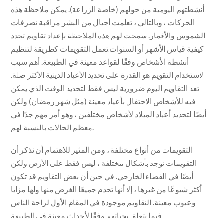
أنشطتهم اليومية من حولهم (خاصة الزراعة). يمكن ملاحظة هذه
الحركات ، وبالتالي ، تعلمت أجيال من البشر مراقبة تصرفات
الشموس والأقمار. سمحت لهم هذه الملاحظة بإعداد تقاويم تحدد
كيفية قياس الأشهر أو السنوات.تعمل التقويمات كطريقة لتنظيم
أنشطة الأشخاص وفقًا لقواعد معينة في الطبيعة. أهم سبب
لاستخدام التقويم هو القدرة على تحديد الأعياد الدينية الأكثر صلة.
تعد التقاويم اليوم ضرورية ليس فقط لتحديد الوقت الذي يمكن
فيه للأشخاص الاحتفال بأعياد معينة (مثل شهر رمضان) ولكن
أيضًا لتحديد أعياد الميلاد لأشخاص مختلفين ، وهو أمر مهم جدًا في
معظم الحالات بالنسبة لهم.
التقويمات من أنواع مختلفة ، ومن المثير للاهتمام أن نذكر أن
التقويمات توجد بأشكال مختلفة ، ليس فقط على الأرض ولكن
أيضًا في الفضاء الخارجي. في حين أن بعض التقاويم قد تكون
أكثر شيوعًا من غيرها ، إلا أنها تخدم جميعًا الغرض منها ولها مزايا
وعيوب معينة. التقاويم موجودة في المقام الأول لراحة الناس
فيما يتعلق بحياتهم وفقًا لأحداث معينة في الطبيعة.