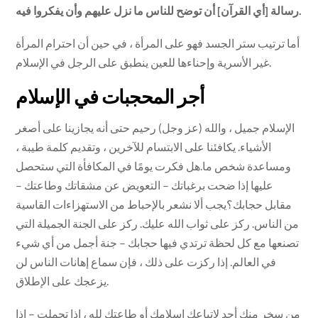
رسالة [أي القرآن] أن توضح للناس ما نزل عليهم وأن يفكروا فيه.
أما ترتيب ستر الجسد فهو على المرأة ، في حين أن احترام المرأة
غير الأسرية وإحناءها للعين ينطبق على الرجل في الإسلام.
أجر المحجبات في الإسلام
الإسلام جميل ، والله (عز وجل) رحيم حتى أنه يجازينا على أصغر
الأشياء. يكافئنا على الابتسام للآخرين ، وتقديم كلمة طيبة ،
ومساعدة شخص ما.هل فكرت يومًا في المكافأة التي ستحصل
عليها إذا ضحت برغباتك – التعويض عن مشقاتك وطاعتك –
مقابل حجابك؟يجب ألا نشعر بالإحباط من الاستهزاءات القاسية
من الناس. ركز على ثواب الله عليك. ركز على الجنة الجميلة التي
تصنعها مع كل لحظة ترتدي فيها حجابك – جنة أجمل من أي شيء
في العالم. إذا ركزت على ذلك ، فإن سماع إهانات الناس لن
يزعجك على الإطلاق.
من سخر منك أحد لاتباعك إسلامك أو طاعتك لله ، إذا تحملت – إذا