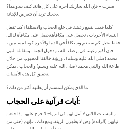
صبرت – فإن الله يجازيك. أجره على كل إهانة. كيف يبدو هذا؟
يجعلك تريد أن تتعرض للإهانة.
كلما قمت بقمع رغبتك في خلع الحجاب والاستلقاء كما تفعل
النساء الأخريات ، تحصل على مكافأة.تحصل على مكافأة لذلك.
فقط تخيل كم ستنعم وستكافأ في الدنيا والآخرة.كوننا مسلمين ،
فإن أكبر رغبتنا في إرضاء الله ، ودخول الجنة ، ومقابلة النبي
محمد (صلى الله عليه وسلم) ، ورؤية خالقنا المحبوب.من خلال
طاعة الله والنبي محمد (صلى الله عليه وسلم) والحجاب ، يمكن
تحقيق كل هذه الأمنيات.
ما الذي يمكن للمسلم أن يطلبه أكثر من ذلك؟
آيات قرآنية على الحجاب:
والمسنات اللاتي لا أمل لهن في الزواج لا حرج عليهن إذا خلعن
ثيابهن (الزائدة) وهن لا يظهرن الزينة. ومع ذلك ، فإنهم (حتى من
هذا) أفضل لهم. الله سميع عليم.