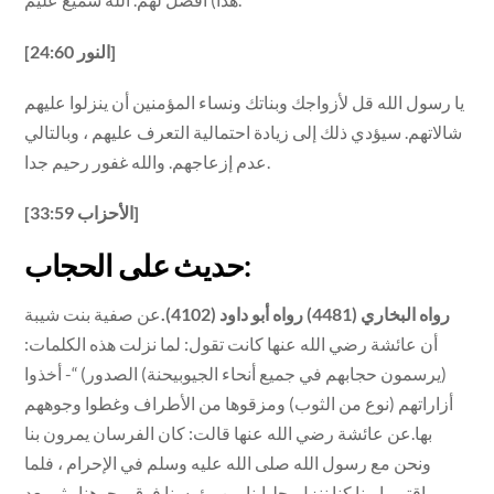
[النور 24:60]
يا رسول الله قل لأزواجك وبناتك ونساء المؤمنين أن ينزلوا عليهم
شالاتهم. سيؤدي ذلك إلى زيادة احتمالية التعرف عليهم ، وبالتالي
عدم إزعاجهم. والله غفور رحيم جدا.
[الأحزاب 33:59]
حديث على الحجاب:
رواه البخاري (4481) رواه أبو داود (4102).
عن صفية بنت شيبة
أن عائشة رضي الله عنها كانت تقول: لما نزلت هذه الكلمات:
(يرسمون حجابهم في جميع أنحاء الجيوبيحنة) الصدور) “- أخذوا
أزاراتهم (نوع من الثوب) ومزقوها من الأطراف وغطوا وجوههم
بها.عن عائشة رضي الله عنها قالت: كان الفرسان يمرون بنا
ونحن مع رسول الله صلى الله عليه وسلم في الإحرام ، فلما
اقتربوا منا كنا ننزل. جلبابنا من رؤوسنا فوق وجوهنا ، ثم بعد