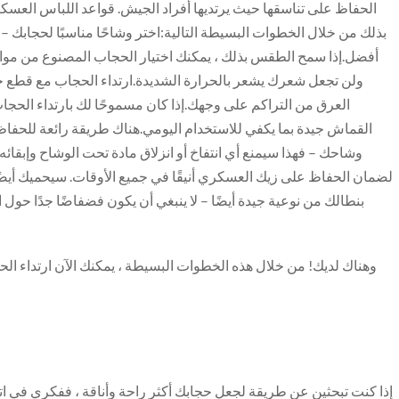
الحفاظ على تناسقها حيث يرتديها أفراد الجيش. قواعد اللباس العسك
بذلك من خلال الخطوات البسيطة التالية:اختر وشاحًا مناسبًا لحجابك
أفضل.إذا سمح الطقس بذلك ، يمكنك اختيار الحجاب المصنوع من مواد 
ولن تجعل شعرك يشعر بالحرارة الشديدة.ارتداء الحجاب مع قطع جا
العرق من التراكم على وجهك.إذا كان مسموحًا لك بارتداء الحج
القماش جيدة بما يكفي للاستخدام اليومي.هناك طريقة رائعة للحفاظ 
وشاحك – فهذا سيمنع أي انتفاخ أو انزلاق مادة تحت الوشاح وإبقا
لضمان الحفاظ على زيك العسكري أنيقًا في جميع الأوقات. سيحميك أيضًا
بنطالك من نوعية جيدة أيضًا – لا ينبغي أن يكون فضفاضًا جدًا حول
وهناك لديك! من خلال هذه الخطوات البسيطة ، يمكنك الآن ارتداء ا
إذا كنت تبحثين عن طريقة لجعل حجابك أكثر راحة وأناقة ، ففكري في ات