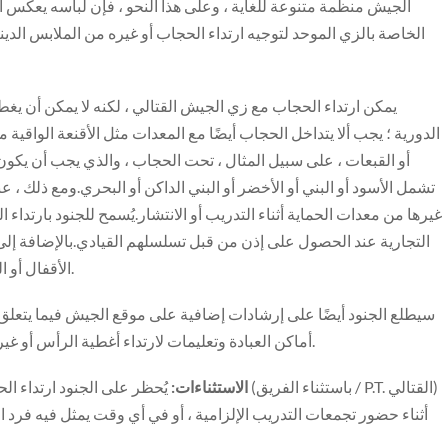
الجيش منظمة متنوعة للغاية ، وعلى هذا النحو ، فإن لباسه يعكس ا
الخاصة بالزي الموحد لتوجيه ارتداء الحجاب أو غيره من الملابس الديني
يمكن ارتداء الحجاب مع زي الجيش القتالي ، لكنه لا يمكن أن 
الدورية ؛ يجب ألا يتداخل الحجاب أيضًا مع المعدات مثل الأقنعة الواقية
أو القبعات ، على سبيل المثال ، تحت الحجاب ، والذي يجب أن يكو
تشمل الأسود أو البني أو الأخضر أو البني الداكن أو البحري.ومع ذلك ، ع
غيرها من معدات الحماية أثناء التدريب أو الانتشار.يُسمح للجنود بارتداء
التجارية عند الحصول على إذن من قبل تسلسلهم القيادي.بالإضافة إلى ه
الأقفال أو المجدل بعد متطلبات التزيين الحالية للضفائر والذرة واللف.
سيطلع الجنود أيضًا على إرشادات إضافية على موقع الجيش فيما يتعلق
أماكن العبادة وتعليمات لارتداء أغطية الرأس أو غيرها من الأشياء بشكل مناسب أثناء التواجد في تلك المواقع.
الاستثناءات:
يُحظر على الجنود ارتداء الحجاب عند تشك