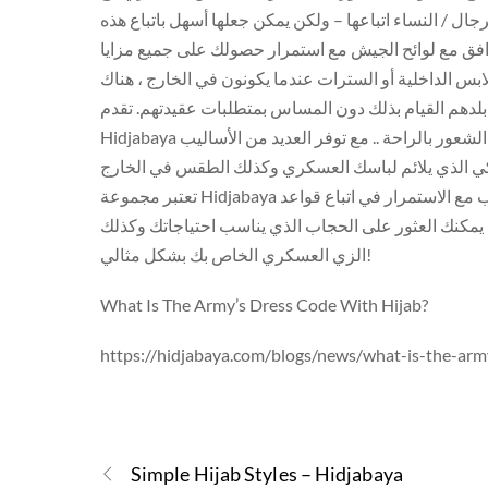
ل / النساء اتباعها – ولكن يمكن جعلها أسهل باتباع هذه
وافق مع لوائح الجيش مع استمرار حصولك على جميع مزايا
ملابس الداخلية أو السترات عندما يكونون في الخارج ، هناك
بلدهم القيام بذلك دون المساس بمتطلبات عقيدتهم. تقدم
Hidjabaya مجموعة واسعة من موديلات الحجاب لتناسب احتياجاتك وتضمن لك الشعور بالراحة .. مع توفر العديد من الأساليب
تعتبر مجموعة Hidjabaya من الحجاب مثالية للجنود المسلمين الذين يرغبون في ارتداء الحجاب مع الاستمرار في اتباع قواعد
، يمكنك العثور على الحجاب الذي يناسب احتياجاتك وكذلك
الزي العسكري الخاص بك بشكل مثالي!
What Is The Army’s Dress Code With Hijab?
https://hidjabaya.com/blogs/news/what-is-the-arm
Simple Hijab Styles – Hidjabaya