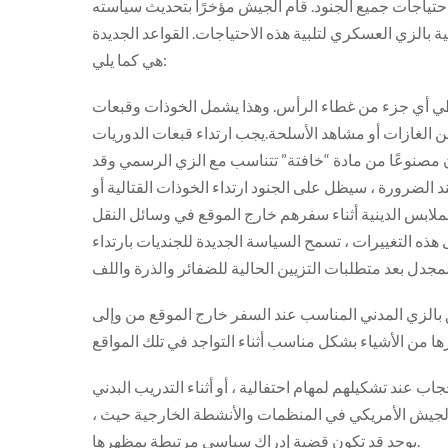
حتياجات جميع الجنود. قام الجيش مؤخرًا بتحديث سياسته
ة بالزي العسكري لتلبية هذه الاحتياجات. القواعد الجديدة
هي كما يلي:
يغطي أي جزء من غطاء الرأس. وهذا يشمل الخوذات وقبعات
 من الغازات أو مشاهد الأسلحة.يجب ارتداء قبعات الدوريات
ن مصنوعًا من مادة “خافتة” تتناسب مع الزي الرسمي وقد
ند الضرورة ، سيظل على الجنود ارتداء الخوذات القتالية أو
 الملابس الدينية أثناء سفرهم خارج الموقع في وسائل النقل
ذه التغييرات ، تسمح السياسة الجديدة للجنديات بارتداء
 بالزي المدني المناسب عند السفر خارج الموقع من وإلى
يلهم لمهام احتفالية ، أو أثناء التدريب البدني (باستثناء الفريق / P.T. القتالي)
، أثناء حضور تجمعات التدريب الإلزامية ، أو في أي وقت يمثل فيه فرد الجيش الأمريكي في المنظمات والأنشطة الخارجية حيث
يوجد قد تكون قضية إدراك سياسي مرتبطة بمظهرها.