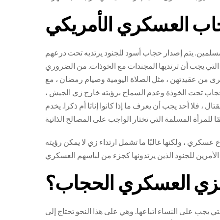
اب العسكري الأمريكي
لمسلمين. يتم إصدار حجاب أسود للجنود يرتديه تحت درعهم
 التي يجب أن ترتديها المجندات مع الخوذات. من الضروري
ى من عقيدتهن ، مثل الصلاة اليومية وصيام رمضان ، مع
لحجاب تحت الخوذة وعدم السماح برؤيته خارج زي الجيش ،
، فلا أحد يجب أن يعرف ما إذا كانوا إناثا أم ذكرا. يخدم
ري ، ولكنها غالبًا ما تشمل ارتداء زي لا يمكن رؤيته
لزي العسكري الحجاب؟
 يجب على النساء اتباعها. وهي على هذا النحو تحتاج إلى