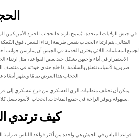
الحج
في جيش الولايات المتحدة ، يُسمح بارتداء الحجاب للجنود الأمريكيين ا
القتالي. يتم ارتداء الحجاب بنفس طريقة ارتداء الشعر ، فوق الكعكة
لجميع المسلمات اللائي يخترن الخدمة في الجيش أن يمارسن جوانب أخر
الاستمرار في أداء واجبهن بشكل جيد.بعض القواعد ، مثل ارتداء ا
ضرورية لأسباب تتعلق بالسلامة. إذا خلع جندي خوذته في منتصف القتال 
الحجاب هذا الغرض تمامًا ويظهر أيضًا دعمًا للمرأة المسلمة التي تختار الواجب على المصالح الذاتية.
يمكن أن تختلف متطلبات الزي العسكري من فرع عسكري إلى فرع عسك
بسهولة ويوفر الراحة في جميع المناخات. الحجاب الأسود يفعل كلا الأمرين للجنود الذين يرتدونها كجزء من لباسهم العسكري.
كيف ترتدي ا
قواعد اللباس في الجيش هي واحدة من أكثر قواعد اللباس صرامة التي