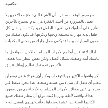
عكسية:
مع مرور الوقت ، ستدرك أن الأشياء التي تنجح مع الآخرين لا
تعمل بالضرورة من أجلك. الفكرة هي عدم السماح للآخرين
بالتأثير على أسلوبك في التربية. الطفل فريد وكذلك الوالدان. كل
طفل لديه مهارات مختلفة ويحبها ويكرهها. قد يكون طفلك من
محبي السيارات بينما قد يكون طفل جارك من محبي المكعبات.
لذلك لا تتنافس أبدًا مع الأمهات المسلمات الأخريات وافعل ما
يناسبك أنت وطفلك بشكل أفضل. ولكن بغض النظر عما تفعله ،
تأكد من عدم ترك تعاليم إيمانك تنزلق.
كن واقعيا – الكثير من التوقعات يمكن أن يضر:
لا ينبغي توقع أن
يتعلم أي طفل كل شيء بين عشية وضحاها. هذا مجرد ضغط غير
ضروري على طفلك. الأمهات المسلمات الأذكياء هم من يضعون
أهدافًا واقعية لأطفالهم. إذا كنت تتوقع أن يتعلم طفلك جميع
الكاليما الستة بين عشية وضحاها ، فأنت تهيئهم للفشل. إنه لا