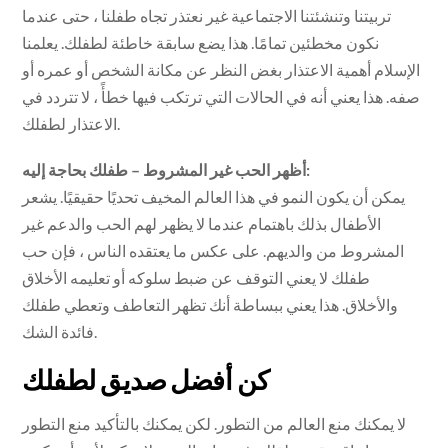
تربيتنا وتنشئتنا الاجتماعية غير نعتذر تجاه طفلنا ، حتى عندما
نكون مخطئين تمامًا. هذا يضع سابقة خاطئة لطفلك. يعلمنا
الإسلام أهمية الاعتذار بغض النظر عن مكانة الشخص أو عمره أو
صفه. هذا يعني أنه في الحالات التي ترتكب فيها خطأً ، لا تتردد في
الاعتذار لطفلك.
أظهر الحب غير المشروط – طفلك بحاجة إليه:
يمكن أن يكون النمو في هذا العالم المخيف تحديًا حقيقيًا. يشعر
الأطفال بذلك باهتمام عندما لا يظهر لهم الحب والدعم غير
المشروط من والديهم. على عكس ما يعتقده الناس ، فإن حب
طفلك لا يعني التوقف عن ضبط سلوكه أو تعليمه الأخلاق
والأخلاق. هذا يعني ببساطة أنك تظهر التعاطف وتعطي طفلك
فائدة الشك.
كن أفضل صديق لطفلك
لا يمكنك منع العالم من التطور. لكن يمكنك بالتأكيد منع التطور