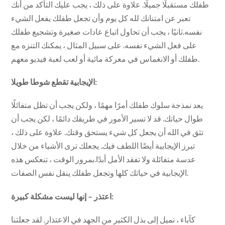
طفلك مستقبلًا جميلًا. علاوة على ذلك ، يجب عليك التأكد من أنك
تعبر عن امتنانك لله كل يوم وأن تجعل طفلك يفعل الشيء
نفسه.ثانيًا ، يجب أن تحاول اتباع عادات صغيرة وتشجيع طفلك
على فعل الشيء نفسه. على سبيل المثال ، يمكنك التنزه مع
طفلك أو الانغماس في معركة مائية أو لعب لعبة فيديو معهم.
الإيجابية تقطع شوطا طويلا:
يعد نمذجة سلوك طفلك أمرًا مهمًا ، ولكن يجب أن تظل متفائلًا
طوال حياتك. قد لا تسير الأمور في طريقك دائمًا ، لكن يجب أن
تثق في الله أن يجعل كل شيء يستحق وقتك. علاوة على ذلك ،
تبرز الإيجابية أيضًا اللطف فيك. يجعلك ترى الأشياء من خلال
عدسة متفائلة ولا تفقد الأمل أبدًا.بمرور الوقت ، تنعكس هذه
الإيجابية في حياتك كلها وتجعل طفلك ينقل نفس الصفات.
اعتذر – إنها ليست مشكلة كبيرة:
كآباء ، نميل إلى بذل الكثير من الجهد في الاعتذار. لقد جعلتنا