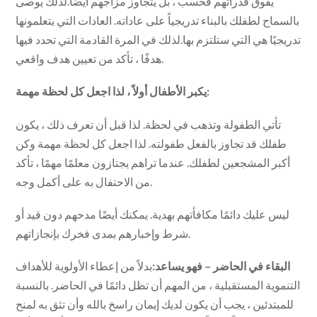
يفوق قدراتهم فحسب ، بل يتجاوز مزاجهم أيضًا.لذلك يوصى
بالسماح لطفلك بالبناء تدريجياً على عاداته. العادات التي يتعلمونها
تدريجيًا هي التي ستلتزم بها.لذلك في المرة القادمة التي تحدد فيها
هدفًا ، تأكد من تعيين هدف واقعي.
يكبر الأطفال أولاً ، لذا اجعل كل لحظة مهمة:
تأتي الطفولة وتذهب في لحظة. لذا قبل أن تعرف ذلك ، يكون
طفلك قد تجاوز بالفعل طفولته. لذا اجعل كل لحظة مهمة وكن
أكبر المشجعين لطفلك. عندما تراهم يجتازون معلمًا مهمًا ، تأكد
من الاحتفال به على أكمل وجه.
ليس عليك دائمًا مكافأتهم بهدية. يمكنك أيضًا مدحهم دون قيد أو
شرط وإخبارهم بمدى فخرك بإنجازاتهم.
البقاء في الحاضر – فهو يساعد:
بدلاً من إعطاء الأولوية للأهداف
التنموية المستقبلية ، من المهم أن تظل دائمًا في الحاضر. بالنسبة
للمبتدئين ، يجب أن يكون لديك إيمان راسخ بالله وأن تثق به لمنح