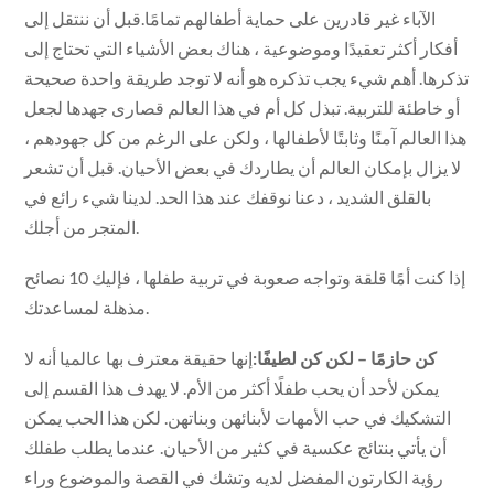
الآباء غير قادرين على حماية أطفالهم تمامًا.قبل أن ننتقل إلى
أفكار أكثر تعقيدًا وموضوعية ، هناك بعض الأشياء التي تحتاج إلى
تذكرها. أهم شيء يجب تذكره هو أنه لا توجد طريقة واحدة صحيحة
أو خاطئة للتربية. تبذل كل أم في هذا العالم قصارى جهدها لجعل
هذا العالم آمنًا وثابتًا لأطفالها ، ولكن على الرغم من كل جهودهم ،
لا يزال بإمكان العالم أن يطاردك في بعض الأحيان. قبل أن تشعر
بالقلق الشديد ، دعنا نوقفك عند هذا الحد. لدينا شيء رائع في
المتجر من أجلك.
إذا كنت أمًا قلقة وتواجه صعوبة في تربية طفلها ، فإليك 10 نصائح
مذهلة لمساعدتك.
كن حازمًا – لكن كن لطيفًا:
إنها حقيقة معترف بها عالميا أنه لا
يمكن لأحد أن يحب طفلًا أكثر من الأم. لا يهدف هذا القسم إلى
التشكيك في حب الأمهات لأبنائهن وبناتهن. لكن هذا الحب يمكن
أن يأتي بنتائج عكسية في كثير من الأحيان. عندما يطلب طفلك
رؤية الكارتون المفضل لديه وتشك في القصة والموضوع وراء