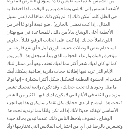
من الشمس عندما تستطيعين ذلك! سيؤدي التعرض المفرط
لأشعة الشمس إلى تلاشي وشاحك بمرور الوقت ، لذا احتفظ به
في الظل كلما أمكن ذلك. إذا لم يكن ذلك متاحًا لك (على سبيل
المثال ، إذا كنت تمشي بالخارج) ، ضع قبعة أو نوعًا آخر من
الأغطية أعلى الوشاح بدلاً من ذلك ، للمساعدة في منع بهتان
اللون.املأ حجابك! إذا كنتِ على الجانب الرفيع قليلاً ، حاولي
استخدام بعض الوصلات خفيفة الوزن لملء أي بقع فارغة بين
مؤخرة رقبتك وارتداء الحجاب الذي يبدأ. سيجعل هذا الأمر يبدو
كما لو كان لديك شعر أكثر مما لديك تحته ، وهو أمر ممتاز لتلك
الأيام التي تريد فيها إطلالة حجاب دائرية إضافية. يمكنك أيضًا
استخدام الحشوة القطنية لتشكيل شكل أكثر استدارة – إنها نوعًا
ما مثل وجود هالة تحت حجابك ، وقد تكون رائعة لتجعلك تشعر
بمزيد من الثقة في الأيام التي لا يكون لديك فيها الكثير من الشعر
؛ تحت هذا الوشاح!ارتدي حجابك بكل ثقة! ربما يكون هذا هو الجزء
الأساسي لإبقائه جديدًا لأنك إذا لم تكن واثقًا مما ترتديه تحت هذا
الوشاح ، فسوف يلاحظ الناس ذلك. عندما تبدين بحالة جيدة
وتشعرين بالرضا في أيٍ من اختيارات الملابس التي تختارينها (وأيًا