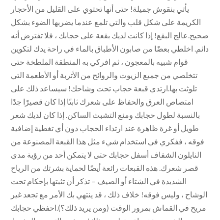
يأتي بنقوش جميلة! حتى أنها تحتوي على القليل من الأحجار
الكريمة على شكل قلب والتي تلمع عندما يضربها الضوء بشكل
صحيح.عالج البقع! إذا كانت لديك بقعة على حجابك ، فلا تفترض أنه
دائم. اخلطي بعضًا من صابون الأطباق بالماء في راحة يدك لتكوين
قوام شبيه بالمعجون ، ثم افركي به المنطقة الملطخة حتى
تتخلصي من جميع الزيوت والروائح من الأتربة أو الأطعمة التي
تلوثت بها.ارتدي قبعة حجاب تحت وشاحك! سيساعد ذلك على
امتصاص العرق والحفاظ على شعرك ثابتًا إذا كان قصيرًا جدًا
بالنسبة لطول حجابك ومنع التشبث الساكن. إذا كان لديك شعر
طويل أو غرة ظاهرة عند ارتداء الحجاب دون أي تغطية إضافية
فوقه ، ففكري في استخدام شيء مثل هذا القبعة المصنوعة من
النايلون الشفاف أسفل حجابك حتى لا يتمكن أحد من رؤية مدى
قصر شعرك. هذه القبعات رائعة أيضًا لحماية بشرتك من الرياح
الشديدة في الشتاء أو الصيف – تذكر أن تثبتها بإحكام تحت
الوشاح ، وليس فوقه! خلاف ذلك ، قد ينتهي بك الأمر مع تجعد غير
مريح في القماش بمرور الوقت (ومن يريد ذلك؟).احفظي حجابك