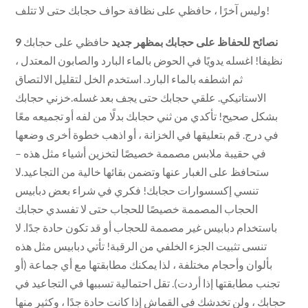
وليس آخرًا ، حافظي على نظافة حواف حجابك حتى لا تتلف!
9 نصائح للحفاظ على حجابك بمظهر جديد
حافظي على حجابك
نظيفا! اغسله يدويًا في الحوض بالماء البارد والصابون المعتدل ،
ثم اشطفه بالماء البارد. استخدم الخل لتقليل الالتصاق
الاستاتيكي. علقي حجابك حتى يجف بعد غسله.خزني حجابك
بشكل صحيح! تأكدي من ثني حجابك بدلًا من لفه أو تجميعه معًا
في درج. قم بتعليقها في الخزانة ، أو اذهب خطوة أخرى وضعها
في حقيبة ملابس مصممة خصيصًا لتخزين أشياء مثل هذه –
ستحافظ على الغبار عنها وتضمن بقائها خالية من التجاعيد.لا
تنسي إكسسوارات حجابك! فكري في شراء بعض دبابيس
الحجاب المصممة خصيصًا للحجاب حتى لا تفسدي حجابك
باستخدام دبابيس غير مصممة للحجاب أو قد تكون حادة جدًا. لا
تنسى تثبيت الجزء الخلفي من الرقبة! تأتي دبابيس مثل هذه
بألوان وأحجام مختلفة ، لذا يمكنك مطابقتها مع أي جماعة (أو
تجنب مطابقتها إذا أردت). تقل احتمالية تسببها في التجاعيد في
حجابك ، ولن تخدشك في القماش إذا كانت حادة جدًا ، وكثير منها