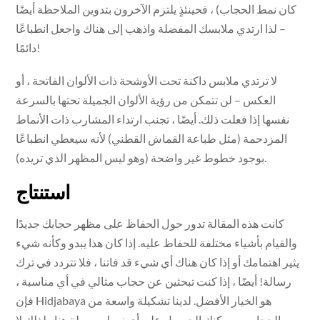
كان نمط الحجاب) ، فحينئذٍ يلتزم الآخرون بتدوين الملاحظة أيضًا
– لذا ارتدي ملابسك المفضلة واذهب إلى هناك واجعل انطباعًا
دائمًا!
لا ترتدي ملابس داكنة تحت الأوشحة ذات الألوان الفاتحة ، أو
العكس – لن تتمكن من رؤية الألوان الجميلة تحتها بالسرعة
نفسها إذا فعلت ذلك. أيضًا ، تجنب ارتداء المشارب ذات الأنماط
المزدحمة (مثل طباعة القماش القطني) لأنه سيعطي انطباعًا
بوجود خطوط غير واضحة (وهو ليس المظهر الذي تريده).
استنتاج
كانت هذه المقالة تدور حول الحفاظ على مظهر حجابك جديدًا
والقيام بأشياء مختلفة للحفاظ عليه. إذا كان هذا يبدو وكأنه شيء
يثير اهتمامك أو إذا كان هناك أي شيء قد فاتنا ، فلا تتردد في ترك
رسالة! أيضًا ، إذا كنت تبحثين عن حجاب مثالي في أي مناسبة ،
فإن Hidjabaya هو الخيار الأفضل. لدينا تشكيلة واسعة من
الحجاب ، ويمكنك الحصول على أي نمط بسهولة هنا ، لذلك لا