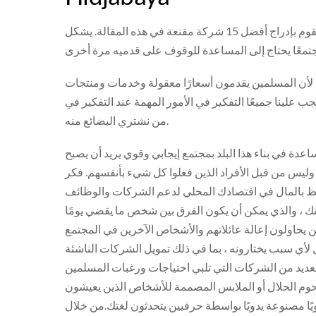
هناك العديد من الأسباب لدعم الشركات المملوكة للمسلمين ، لكننا سنقوم بإدراج أفضل 15 شركة مقنعة في هذه المقالة. يشكل
له لأن المسلمين يقدمون أسعارًا معقولة وخدمات ومنتجات
ب علينا جميعًا التفكير في الأمور المهمة عند التفكير في
من نشتري البضائع منه.
اعدة في بناء هذا البلد بمجتمع إيجابي وقوي يريد أن يصبح
، وليس من قبل الأفراد الذين فعلوا كل شيء بأنفسهم. فكر
تفظ بالمال في اقتصادك المحلي لدعم الشركات والوظائف
تك ، والذي يمكن أن يكون الفرق بين شخص ما يقضي يومًا
ين يحاولون إعالة عائلاتهم والأشخاص الآخرين في المجتمع
 لأي سبب يختارونه ، بما في ذلك تمويل الشركات الناشئة
لعديد من الشركات التي تلبي احتياجات ورغبات المسلمين
لحوم الحلال أو الملابس المصممة للأشخاص الذين يعيشون
يًا مصنوعة يدويًا بواسطة حرفيين يتحدثون لغتك.من خلال