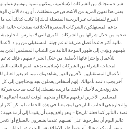
شراء منتجاتك من الشركات الإسلامية ، يمكنهم تنمية وتوسيع عملياتهم ال
يعني هذا تعيين المزيد من الأشخاص في منطقتك ، أو زيادة الأمان الو
التبرع للمنظمات غير الربحية المفضلة لديك إذا كانت كذلك.أنت ما تأكل
يدعم المستهلكون الشركات الصغيرة الأخلاقية بمنتجات عالية الج
صحية من خلال شرائها من الشركات الكبرى التي لا تمارس التجارة بشكل
مالية أكثر فائدة.أفضل طريقة لدعم جيلنا المستقبلي من رواد الأعما
يلهمهم ويؤدي إلى ظهور الموجة التالية من الشباب المسلمين الذين يمكنهم
للأعمال واختراعاتها الأصلية. من خلال الشراء منهم ، فإنك تدعم
المحتاجة.الشراء من الشركات الإسلامية يدعم القيم العائلية الطيبة
الأعمال المستقبليين الآخرين الذين يشاهدونك ، مما قد يغير العالم
آخر يجب دعمه بأموالك! إنهم أشخاص يعملون بجد ويحتاجون إلى كل ا
يختارونه.تريد لأخيك / أختك ما تريده بنفسك. إذا كنت صاحب شركة
المسلمين الآخرين لرفعهم ماليًا أو منحهم الوقت لتنمية أعمالهم! 
والتجارة هي الجانب التاريخي لمجتمعنا. في هذه اللحظة ، لم نكن أكثر ارت
نصف التأثير كما فعلنا تاريخيًا – وهو واقع يجب أن يقودنا إلى أزمة هوية ؛
عالم اليوم أن يطرحوها على أنفسهم عندما يشعرون بالضياع أو الانجرا
ينبغي أن يكون هناك أي خطأ على الإطلاق في البحث عن إجابات من خل