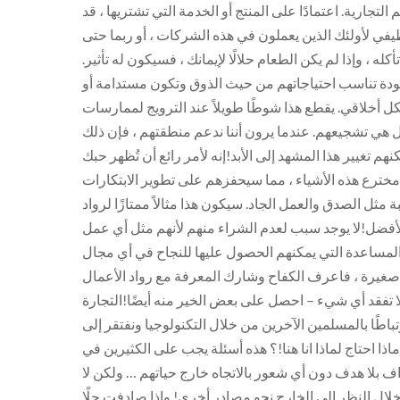
تجارية. اعتمادًا على المنتج أو الخدمة التي تشتريها ، قد
ظيفي لأولئك الذين يعملون في هذه الشركات ، أو ربما حتى
ه ، وإذا لم يكن الطعام حلالًا لإيمانك ، فسيكون له تأثير.
ودة تناسب احتياجاتهم من حيث الذوق وتكون مستدامة أو
 أخلاقي. يقطع هذا شوطًا طويلاً عند الترويج لممارسات
ل هي تشجيعهم. عندما يرون أننا ندعم منطقتهم ، فإن ذلك
 تغيير هذا المشهد إلى الأبد!إنه لأمر رائع أن تُظهر حبك
 مخترع هذه الأشياء ، مما سيحفزهم على تطوير الابتكارات
 مثل الصدق والعمل الجاد. سيكون هذا مثالاً ممتازًا لرواد
 للأفضل!لا يوجد سبب لعدم الشراء منهم لأنهم مثل أي عمل
لمساعدة التي يمكنهم الحصول عليها للنجاح في أي مجال
 صغيرة ، فاعرف الكفاح وشارك المعرفة مع رواد الأعمال
لا تفقد أي شيء – احصل على بعض الخير منه أيضًا!التجارة
باطًا بالمسلمين الآخرين من خلال التكنولوجيا ونفتقر إلى
 ماذا احتاج لماذا انا هنا!؟ هذه أسئلة يجب على الكثيرين في
ف بلا هدف دون أي شعور بالاتجاه خارج حياتهم … ولكن لا
ال النظر إلى الخارج نحو مصادر أخرى! وإذا صادفت حلًا