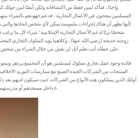
واحدًا ، فتأكد ليس فقط من اكتشافاته ولكن أيضًا لمن حولك.كن ا
المسلمين ينجحون في الأعمال التجارية ، فدعم جهودهم بالشراء منهم!
لأنها تظهر أن هناك إجراءات ملموسة يمكن لأي شخص اتخاذها والتي سي
شخصًا ثريًا لدعم الأعمال التجارية الإسلامية ؛ شراء كل ما ترغب 
زوجته خديجة (رضي الله عنها) ، وكلاهما يؤيد السلوك التجاري الم
على خطاه. أنت تعلم أنك لن تغش من خلال الشراء من شخص يتبع السنة النبوية ، لأن إيماننا يحافظ على أخلاقيات العمل.
فائدة وجود عمل تجاري مملوك لمسلمين هو أن المجتمع يزدهر وينمو 
المنتجات من الشركات الجيدة الصنع مع ممارسات التوريد الأخلاقي
أولئك الذين يمتلكون هذه الأنواع من الشركات حيث سيكون لديهم بعد ذلك
داخل مسجدهم أو مدرستهم الإسلامية (إلخ). نحن جميعًا قادرون على المضي قدمًا لأن o