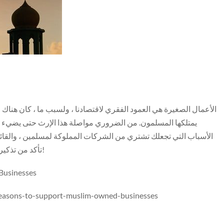
الأعمال الصغيرة هي العمود الفقري لاقتصادنا ، ولسبب ما ، كان هناك 
يمتلكها المسلمون. من الضروري مواصلة هذا الإرث حتى يضيء ا
الأسباب التي تجعلك تشتري من الشركات المملوكة لمسلمين ، والقائمة 
تأكد من تذكير نفسك لماذا يجب عليك دعم أعمالك المحلية أثناء التسوق!
Businesses
reasons-to-support-muslim-owned-businesses