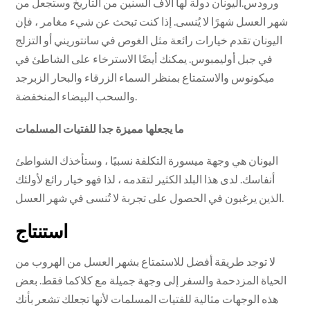
ورودس.اليونان دولة لها آلاف السنين من التاريخ وستجعل من
شهر العسل شهرًا لا يُنسى. إذا كنت تبحث عن شيء مغامر ، فإن
اليونان تقدم خيارات رائعة مثل الغوص في سانتوريني أو التزلج
في جبل أوليمبوس. يمكنك أيضًا الاسترخاء على الشاطئ في
ميكونوس والاستمتاع بمنظر السماء الزرقاء والبحار الزبرجد
والسحب البيضاء المنخفضة.
ما يجعلها مميزة جدا للفتيات المسلمات
اليونان هي وجهة ميسورة التكلفة نسبيًا ، وستأخذك الشواطئ
أنفاسك. لدى هذا البلد الكثير لتقدمه ، لذا فهو خيار رائع لأولئك
الذين يرغبون في الحصول على تجربة لا تُنسى في شهر العسل.
استنتاج
لا توجد طريقة أفضل للاستمتاع بشهر العسل من الهروب من
الحياة المزدحمة والسفر إلى وجهة جميلة مع كلاكما فقط. بعض
هذه الوجهات مثالية للفتيات المسلمات لأنها تجعلك تشعر بأنك