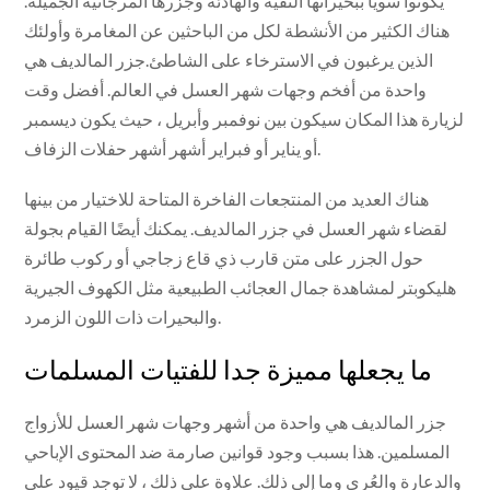
يكونوا سويًا ببحيراتها النقية والهادئة وجزرها المرجانية الجميلة.
هناك الكثير من الأنشطة لكل من الباحثين عن المغامرة وأولئك
الذين يرغبون في الاسترخاء على الشاطئ.جزر المالديف هي
واحدة من أفخم وجهات شهر العسل في العالم. أفضل وقت
لزيارة هذا المكان سيكون بين نوفمبر وأبريل ، حيث يكون ديسمبر
أو يناير أو فبراير أشهر أشهر حفلات الزفاف.
هناك العديد من المنتجعات الفاخرة المتاحة للاختيار من بينها
لقضاء شهر العسل في جزر المالديف. يمكنك أيضًا القيام بجولة
حول الجزر على متن قارب ذي قاع زجاجي أو ركوب طائرة
هليكوبتر لمشاهدة جمال العجائب الطبيعية مثل الكهوف الجيرية
والبحيرات ذات اللون الزمرد.
ما يجعلها مميزة جدا للفتيات المسلمات
جزر المالديف هي واحدة من أشهر وجهات شهر العسل للأزواج
المسلمين. هذا بسبب وجود قوانين صارمة ضد المحتوى الإباحي
والدعارة والعُري وما إلى ذلك. علاوة على ذلك ، لا توجد قيود على