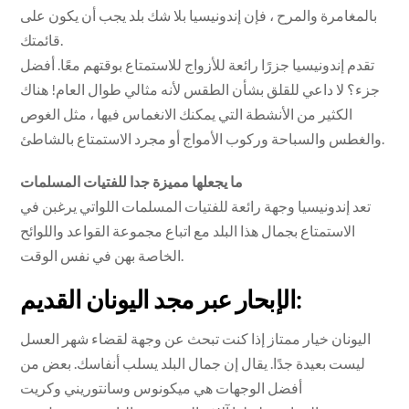
بالمغامرة والمرح ، فإن إندونيسيا بلا شك بلد يجب أن يكون على
قائمتك.
تقدم إندونيسيا جزرًا رائعة للأزواج للاستمتاع بوقتهم معًا. أفضل
جزء؟ لا داعي للقلق بشأن الطقس لأنه مثالي طوال العام! هناك
الكثير من الأنشطة التي يمكنك الانغماس فيها ، مثل الغوص
والغطس والسباحة وركوب الأمواج أو مجرد الاستمتاع بالشاطئ.
ما يجعلها مميزة جدا للفتيات المسلمات
تعد إندونيسيا وجهة رائعة للفتيات المسلمات اللواتي يرغبن في
الاستمتاع بجمال هذا البلد مع اتباع مجموعة القواعد واللوائح
الخاصة بهن في نفس الوقت.
الإبحار عبر مجد اليونان القديم:
اليونان خيار ممتاز إذا كنت تبحث عن وجهة لقضاء شهر العسل
ليست بعيدة جدًا. يقال إن جمال البلد يسلب أنفاسك. بعض من
أفضل الوجهات هي ميكونوس وسانتوريني وكريت