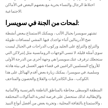
اختلاط الرجال والنساء بحرية مع بعضهم البعض في الأماكن
الاجتماعية.
لمحات من الجنة في سويسرا:
تشتهر سويسرا بجبال الألب ، ويمكنك الاستمتاع ببعض أنشطة
ضخ الأدرينالين أثناء تواجدك فيها. المشي لمسافات طويلة
والتزلج والتزلج على الجليد وركوب الدراجات في الجبال ليست
سوى أمثلة قليلة. لا تنسى الوجهات الرومانسية مثل إنترلاكن التي
ستجعلك ترفرف عنك.سويسرا هي وجهة أخرى من الدرجة الأولى
للأزواج المسلمين الراغبين في قضاء شهر العسل في بيئة هادئة
وسلمية. في سويسرا ، يمكنك زيارة بعض أقدم الهياكل على هذا
الكوكب ، مثل الكاتدرائيات والقلاع والحصون والمتاحف.
المنطقة الوسطى محاطة بالمناطق الناطقة بالفرنسية والألمانية
والإيطالية. لذلك ستحصل على فرصة لتجربة المأكولات المختلفة
، والاستمتاع بالثقافة المحلية ، وتجربة بعض من أفضل أنواع النبيذ