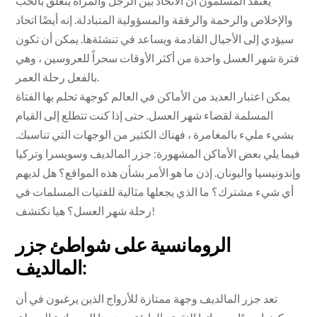
يعتقد المسلمون أن الاتحاد بين الرجل والمرأة يتعلق بالحب
والإخلاص والرحمة والرفقة والمسؤولية المتبادلة. إنه أيضًا اتحاد
سيؤدي إلى الأجيال القادمة ويساعد في تنشئةها. يمكن أن تكون
فترة شهر العسل واحدة من أكثر الأوقات سحراً للعروسين ، وهي
بالفعل رحلة العمر.
يمكن اعتبار العديد من الأماكن في العالم كوجهة تحلم بها الفتاة
المسلمة لقضاء شهر العسل. حتى إذا كنت تتطلع إلى القيام
بشيء مليء بالمغامرة ، فهناك الكثير من الوجهات التي تناسبك.
فيما يلي بعض الأماكن المشهورة: جزر المالديف وسويسرا وتركيا
وإندونيسيا واليونان. إذن ما هو الأمر بشأن هذه المواقع؟ هل لديهم
أي شيء مشترك؟ ما الذي يجعلها مثالية للفتيات المسلمات في
رحلة شهر العسل؟ هيا نكتشف!
الرومانسية على شواطئ جزر
المالديف:
تعد جزر المالديف وجهة ممتازة للأزواج الذين يرغبون في أن