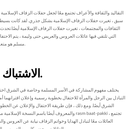
التقاليد والثقافة والأعراف تجتمع معًا لجعل حفلات الزفاف الإسلامية 
سبق ، تغيرت حفلات الزفاف الإسلامية بشكل جذري. لقد كانت بسيطة ل
الثقافات والمجتمعات ، تغيرت حفلات الزفاف الإسلامية أيضًا.تحدث
التي تلتقي فيها عائلات العروس والعريس حتى وليمة ، يتم الا
مسلم هو متعة في حد ذاته. ومع ذلك ، إذا لم تكن قد استمتعت ، فلا تقلق.
الاشتباك – يتم عمل رباط مقدس.
يختلف مفهوم المشاركة في الأسر المسلمة وخاصة في الشرق اختلافً
التبادل بين الرجل والمرأة للاحتفال بخطوبة رسمية وإعلان اقترانهما 
الشرق أيضًا. ومع ذلك ، فإن طريقة الاحتفال والإعلان عن الخطوب
العائلات معًا لتبادل الهدايا وخواتم الزفاف نيابة عن العروس
العائلات ، يحضر كل من العروس والعريس الحفل أيضًا ويشكلان جزءًا من الإجراءات الرسمية.