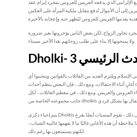
لغ الإلزامي الذي يدفعه العريس للعروس بمجرد إبرام عقد
يرين إلى أن الأموال تُدفع مقابل ملكية المرأة.على العكس
بمجرد تجاوز الزواج. لكن بعض الناس يؤخرونها بغير ضرورة
ولا يمنحونها إلا بناء على طلب زوجاتهم. هذا الأخير مستاء.
الإسلام ويلتزم العديد من العائلات بالقوانين ويتجنبوا أي
أغانٍ أثناء الاحتفالات. ومع ذلك ، فإن البعض ينظم أحداث dholki في الأيام السابقة للحدث الرئيسي.ما يحدث خلال أحداث dholki
قاء العروس والعريس. ومع ذلك ، في معظم العائلات ، لكل
يتم إحياء ذكرى Dholkis من خلال غناء الأغاني وتكريس القصائد للعروس والعريس. علاوة على ذلك ، تقوم المسنات أيضًا بقرع
ا ملاحظة أن هذه الأغاني غالبًا ما لا يفهمها غالبية الشباب ،
لكنهم يستمتعون بها رغم ذلك.