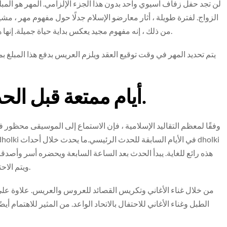
لن تجد حفل زفاف آسيوي واحد بدون هذا الجزء الإلزامي. المهر هو المب
الزواج. لفترة طويلة ، أثار معارضو الإسلام جدلًا حول مفهوم مهر ، مش
من ذلك ، إنه مفهوم مجيد يعكس بداية حياة جميلة. إنها هدية يقدمها العريس للعروس ليُظهر حبه وإعجابه بالأخيرة.
يتم تحديد المهر في وقت توقيع العقد ويلزم العريس بدفع هذا المبلغ 
Dholki- 3 أيام ممتعة قبل الحدث الرئيسي.
وفقًا لمعظم التقاليد الإسلامية ، فإن الاستماع إلى الموسيقى محظور في 
هذه رائع للغاية. يبدأ الحدث بعد الساعة السابعة ويحضره أسر وأصد
جانب مجموعته الخاصة من dholkis ويتم الاحتفال بها بشكل فردي.
الطبل وغناء الأغاني للاحتفال بالاتحاد الواعد. من المثير للاهتمام أيضً