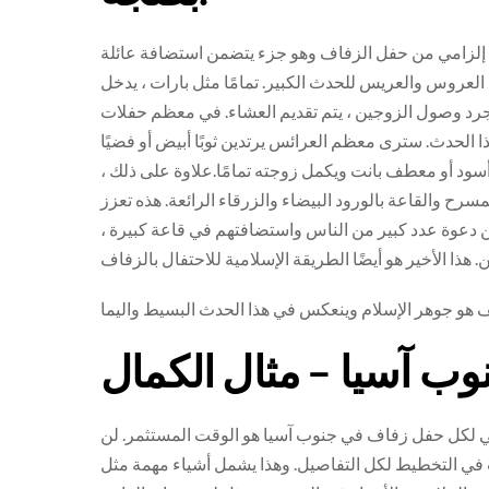
زء إلزامي من حفل الزفاف وهو جزء يتضمن استضافة عائلة
العروس والعريس للحدث الكبير. تمامًا مثل بارات ، يدخل
جرد وصول الزوجين ، يتم تقديم العشاء. في معظم حفلات
ا الحدث. سترى معظم العرائس يرتدين ثوبًا أبيض أو فضيًا
 أسود أو معطف بانت ويكمل زوجته تمامًا.علاوة على ذلك ،
لمسرح والقاعة بالورود البيضاء والزرقاء الرائعة. هذه تعزز
ن دعوة عدد كبير من الناس واستضافتهم في قاعة كبيرة ،
ي لكل حفل زفاف في جنوب آسيا هو الوقت المستثمر. لن
في التخطيط لكل التفاصيل. وهذا يشمل أشياء مهمة مثل