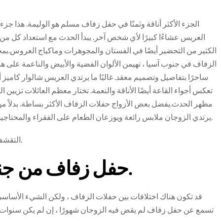
الجزء الأكثر أناقة وثمنًا في حفل زفاف مسلم هو الوليمة. هذا ج
العريس عشاءًا كبيرًا لأي شخص آخر. يبدأ الحدث مع استعداد كل من 
الكثير من التحضير أيضًا في الفستان والمجوهرات وماكياج العروس.بم
الزفاف في جنوب آسيا ، تهيمن الألوان الفضية والأبيض والناعمة على هذ
ساحرًا بتفاصيل وتصميم معقد. غالبًا ما يرتدي العريس شالوار كاميز
تعكس أجواء القاعة أيضًا الأناقة والنعمة. تختار معظم العائلات تزيين ا
مظهر الحدث.يفضل بعض الأزواج حفلات الزفاف الأكثر بساطة. بدلاً م
يرتدي الزوجان ملابس رائعة ويوزعان الطعام على الفقراء والمحتاجين. هذا الأخير هو أيضًا الطريقة الإسلامية للاحتفال بالزفاف.
التقشف هو جوهر الإسلام وينعكس في هذا الحدث البسيط واليما.
حفل زفاف من جنوب آسيا – مثال الكمال.
قد تكون هناك اختلافات بين حفلات الزفاف ، ولكن الشيء الأساس
تسمع عن حفل زفاف لم يقض فيه الزوجان شهورًا ، إن لم يكن سنوات 