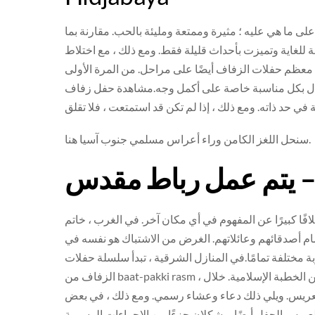
على ما هي عليه ؛ مثيرة وممتعة ومليئة بالحب. مقارنة بما
لغاية وتميزت بأحداث قليلة فقط. ومع ذلك ، مع اختلاط
 معظم حفلات الزفاف أيضًا على مراحل. من المرة الأولى
حتفال بكل مناسبة خاصة على أكمل وجه.مشاهدة حفل زفاف
سنحل اللغز الكامن وراء أعراس مسلمي جنوب آسيا هنا.
ا كبيرًا عن المفهوم في أي مكان آخر. في الغرب ، خاتم
أمام أصدقائهم وعائلاتهم. الغرض من الاشتباك هو نفسه في
ة مختلفة تمامًا.في المنازل الشرقية ، تبدأ سلسلة حفلات
الزفاف من baat-pakki rasm ، والمعروف أيضًا باسم النسخة الإسلامية من الخطبة الإسلامية. خلال rasm baat-pakki ، تجتمع
 والعريس. ويلي ذلك دعاء وعشاء رسمي. ومع ذلك ، في بعض