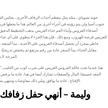
جوته تشوباي ، مثله مثل معظم أحداث الزفاف الأخرى ، يعكس الفر
جنوب آسيا ولن يتم رؤيته في أجزاء أخرى من العالم. هذا ما يجعلها فريد
أصدقاء العروس وأبناء العم حذاء العريس. يذهب التخطيط الدقيق وي
للعريس فرصة للهروب. ومع ذلك ، فإن هذا الجزء لا ينطوي على أي عدا
خاطر.بمجرد أن يحصل أصدقاء العروس على الأحذية ، تبدأ المتعة. 
مقابل الحذاء. يبدأ السعر عادة من رقم مرتفع ثم ينخفض تدريجيًا.
المرحة. لا يعيدون الحذاء حتى يحصلوا على المبلغ المطلوب من المال.
المعد خصيصًا. المال والصفقات تشارك أيضا في هذا. عادة ما يرفض
الإقناع ، عادة ما يوافق. ويلي ذلك مفاوضات وتنتهي بتسليم العريس بعض المال لأخوات العروس وأبناء عمومتها.
وليمة – أنهي حفل زفافك