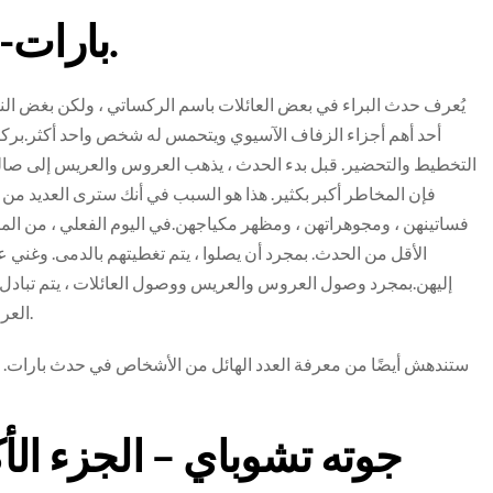
بارات- العريس يلتقي العروس.
يُعرف حدث البراء في بعض العائلات باسم الركساتي ، ولكن بغض النظر
التخطيط والتحضير. قبل بدء الحدث ، يذهب العروس والعريس إلى صالونا
فإن المخاطر أكبر بكثير. هذا هو السبب في أنك سترى العديد م
الأقل من الحدث. بمجرد أن يصلوا ، يتم تغطيتهم بالدمى. وغني ع
إليهن.بمجرد وصول العروس والعريس ووصول العائلات ، يتم تبادل اله
العروس والعريس عشاء كبير لأصدقائهم وعائلاتهم ومعارفهم.
ستندهش أيضًا من معرفة العدد الهائل من الأشخاص في حدث بارات. ع
جوته تشوباي – الجزء ال