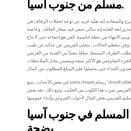
مسلم من جنوب آسيا.
ح والسعادة. إنه تقليد فريد من نوعه لحفلات الزفاف في
ة ورائعة للغاية.إنه مكان يخفي فيه صغار العائلة ، وخاصة
تم الانتهاء من خطة حاسمة. الفن هو إخفاءه حتى لا تتاح
ء وفي معظم الحالات ، يتخلى العريس عن حذائه عن طيب
يطلب الطرف الممسك مبلغًا معينًا من الفدية من العريس
 الجزء التفاوضي هو الأكثر متعة ويتضمن تبادل الملاحظات
في بعض الأحداث ، يتبع joota chupai رسام “doodh pilai”. هذا عندما تحث عائلة العروس العريس على شرب كوب من الحليب
 العريس شرب هذا الكوب من الحليب. ومع ذلك ، بعد بعض
 المسلم في جنوب آسيا
بضجة.