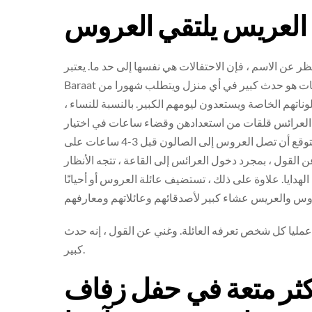
 عن الاسم ، فإن الاحتفالات هي نفسها إلى حد ما. يعتبر
Baraat أحد أهم أجزاء الزفاف الآسيوي ويتحمس له شخص واحد أكثر.بركات هو حدث كبير في أي منزل ويتطلب شهورا من
تهم الخاصة ويستعدون ليومهم الكبير. بالنسبة للنساء ،
ن العرائس قلقات من استعدادهن وقضاء ساعات في اختيار
فساتينهن ، ومجوهراتهن ، ومظهر مكياجهن.في اليوم الفعلي ، من المتوقع أن تصل العروس إلى الصالون قبل 3-4 ساعات على
ن القول ، بمجرد دخول العرائس إلى القاعة ، تتجه الأنظار
دايا. علاوة على ذلك ، تستضيف عائلة العروس أو أحيانًا
مليا كل شخص تعرفه العائلة. وغني عن القول ، إنه حدث
كبير.
أكثر متعة في حفل زفاف