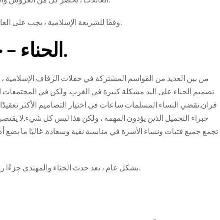
وفقًا للشريعة الإسلامية ، يجب على العائلات أداء هذه الواجبات وليس العروس والعريس بأنفسهم.
الحناء – جوهر العروس المسلمة.
من بين العديد من القواسم المشتركة في حفلات الزفاف الإسلامية ، هناك 
تصميم الحناء على اليد مشكلة كبيرة في الغرب. ولكن في المجتمعات ا
قران.تقضي النساء المسلمات ساعات في اختيار التصاميم الأكثر تعقيدًا و
خبراء التجميل الذين يؤدون المهمة ، ولكن هذا ليس كل شيء.لا يقتص
تجمع جميع فتيات ونساء الأسرة في مناسبة نقية وسعادة. غالبًا ما يضع أ
بشكل عام ، يعد حدث الحناء والمهندي جزءًا رائعًا وفريدًا من حفل الزفاف الآسيوي ويبدأ بقية الاحتفالات.