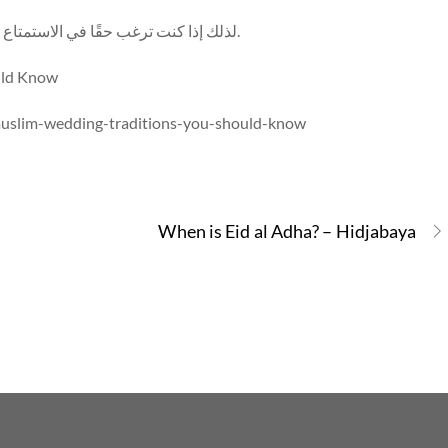
لذلك إذا كنت ترغب حقًا في الاستمتاع بحفل زفاف ، فتأكد من حضور حفل زفاف في جنوب آسيا.
uld Know
muslim-wedding-traditions-you-should-know
When is Eid al Adha? – Hidjabaya