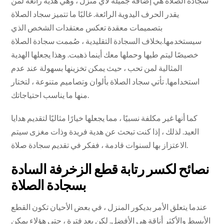
سجادة الصلاة هي إضافة جميلة لأي منزل ، وهي هدية رائعة لمن
يقدر الحرف اليدوية الرائعة. غالبًا ما تتميز سجاد الصلاة
بتصميمات معقدة تعكس معتقدات الشخص الذي
سيستخدمها.بخلاف السجادة التقليدية ، صُممت سجادة الصلاة
خصيصًا ليتم طيها وحملها معك أينما ذهبت. وهذا يجعلها الهدية
المثالية لمن تحب ، حيث يمكن تخزينها بسهولة عند عدم
استخدامها. تأتي سجاد الصلاة بألوان وتصاميم متنوعة ، لتختار
منها ما يناسب احتياجاتك.
كما أنها غير مكلفة نسبيًا ، مما يجعلها خيارًا مثاليًا لتقديم هدايا
العيد. لذلك ، إذا كنت تبحث عن هدية فريدة وذات مغزى سيتم
الاعتزاز بها لسنوات قادمة ، ففكر في تقديم سجادة صلاة.
نصائح لكسر رتابة قطع الزخرفة السادة
بسجادة الصلاة
عندما يتعلق الأمر بديكور المنزل ، في بعض الأحيان تكون القطع
الأبسط والأكثر أناقة هي الأفضل. لكن بعد فترة ، حتى هؤلاء يمكن