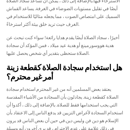
الاسترخاء فيها.بالإضافة إلى ذلك ، يمكن أن تساعد سجاد الصلاة
أيضًا في تقليل مستويات الضوضاء في الغرفة. يساعد القماش
السميك على امتصاص الصوت ، مما يجعله مثاليًا للاستخدام في
الغرف حيث تريد خلق بيئة أكثر استرخاءً.
أخيرًا ، سجاد الصلاة أيضًا يقدم هدايا رائعة! سواء كنت تبحث عن
هدية هووسورمينغ أو هدية عيد ميلاد ، فمن المؤكد أن سجادة
الصلاة ستحظى بتقدير أي شخص يحصل عليها.
هل استخدام سجادة الصلاة كقطعة زينة
أمر غير محترم؟
يعتقد بعض المسلمين أنه من غير المحترم استخدام سجادة
الصلاة كقطعة زينة. يجادلون بأن السجادة من الأشياء المقدسة
التي يجب استخدامها فقط للصلاة. بالإضافة إلى ذلك ، أكدوا أن
استخدام السجادة لأغراض التزيين قد يدفع الناس إلى الاعتقاد بأن
الإسلام هو دين فن وليس دين.في حين أن بعض الناس قد يرون
في ذلك علامة على عدم الاحترام ، قد يرى آخرون أنه وسيلة