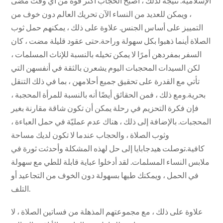
الإسلامية. نتيجة لذلك ، أصبح الحجاب أكثر قوة من أي وقت مضى
، ويمكن للعديد من النساء الآن تحريك العالم دون خوف من
التمييز على أساس الجنس. علاوة على ذلك ، يمكنهم حمل ثوب
الصلاة أينما ذهبوا بكل سهولة وراحة.حتى عقود قليلة مضت ، كان
السفر بمفردهن أمرًا لا يمكن تخيله بالنسبة للإناث المسلمات ،
لكن السيدات المحجبات اليوم يشعرن بالثقة في أنفسهن التي
تأتي مع القدرة على تحقيق جميع أحلامهن ، بما في ذلك التنقل
بحرية.ومع ذلك ، فمن الحقائق أيضًا أنه بالنسبة للمرأة المحجبة ،
فإن فكرة التحزيم في رحلة يمكن أن تكون شاقة مقارنة بغير
المحجبات. بالإضافة إلى ذلك ، هناك عدم عمليّة في حمل العباءة ،
وثوب الصلاة ، والحجاب عندما لا تكون لديك مساحة
كافية.توصلت هيدجابايا إلى حل لهذه المشكلة وأحدثت ثورة في
ملابس النساء المسلمات. لقد أدخلوا عباية قابلة للطي مع سهولة
في الحمل ، ويمكنك طيها بسهولة دون الخوف من التجاعيد أو
التلف.
علاوة على ذلك ، مع مجموعتهم المذهلة من فساتين الصلاة ، لا