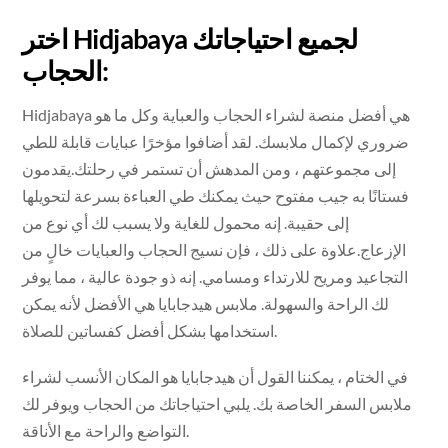
اختر Hidjabaya لجميع احتياجاتك
الحجاب:
Hidjabaya هي أفضل منصة لشراء الحجاب والعباية وكل ما هو
ضروري لإكمال ملابسك. لقد أضافوا مؤخرًا عبايات قابلة للطي
إلى مجموعتهم ، ومن المدهش أن تستمر في رحلتك.يقدمون
فستانًا به جيب مفتوح حيث يمكنك طي العباءة بسرعة لتحويلها
إلى حقيبة. إنه محمول للغاية ولا يسبب لك أي نوع من
الإزعاج.علاوة على ذلك ، فإن نسيج الحجاب والعبايات خالٍ من
التجاعيد ومريح للارتداء ومسامي. إنه ذو جودة عالية ، مما يوفر
لك الراحة والسهولة. ملابس هيدجابايا هي الأفضل لأنه يمكن
استخدامها بشكل أفضل كفساتين للصلاة.
في الختام ، يمكننا القول أن هيدجابايا هو المكان الأنسب لشراء
ملابس السفر الخاصة بك. يلبي احتياجاتك من الحجاب ويوفر لك
التواضع والراحة مع الأناقة.