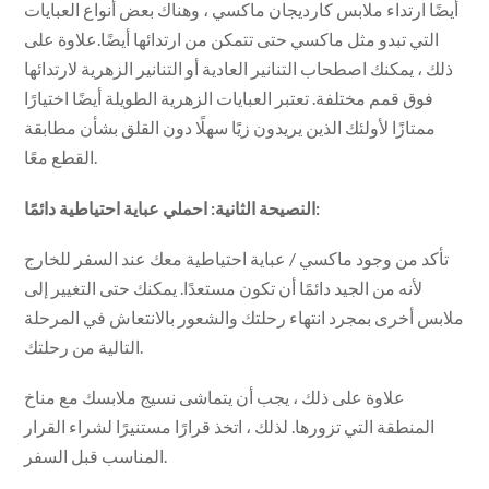
أيضًا ارتداء ملابس كارديجان ماكسي ، وهناك بعض أنواع العبايات
التي تبدو مثل ماكسي حتى تتمكن من ارتدائها أيضًا.علاوة على
ذلك ، يمكنك اصطحاب التنانير العادية أو التنانير الزهرية لارتدائها
فوق قمم مختلفة. تعتبر العبايات الزهرية الطويلة أيضًا اختيارًا
ممتازًا لأولئك الذين يريدون زيًا سهلًا دون القلق بشأن مطابقة
القطع معًا.
النصيحة الثانية: احملي عباية احتياطية دائمًا:
تأكد من وجود ماكسي / عباية احتياطية معك عند السفر للخارج
لأنه من الجيد دائمًا أن تكون مستعدًا. يمكنك حتى التغيير إلى
ملابس أخرى بمجرد انتهاء رحلتك والشعور بالانتعاش في المرحلة
التالية من رحلتك.
علاوة على ذلك ، يجب أن يتماشى نسيج ملابسك مع مناخ
المنطقة التي تزورها. لذلك ، اتخذ قرارًا مستنيرًا لشراء القرار
المناسب قبل السفر.