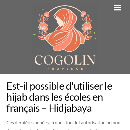
Skip
Men
to
content
Est-il possible d'utiliser le
hijab dans les écoles en
français – Hidjabaya
Ces dernières années, la question de l’autorisation ou non