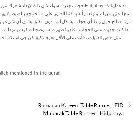
حجاب جديد ، سواء كان ذلك لإبعاد شعرك عن وجهك أو كج
مع الكثير من التنوع نعلم أنه يمكننا العثور على ما تحتاجه بالضبط. لا يه
لدينا نصائح حول ربط أي حجاب بشكل آمن دون القلق بشأن أي شيء ينزلق أ
إذا كنتِ جديدة على الحجاب ، فلدينا ظهرك. سنوضح لك كيف يتم ذلك مر
مثل بعض الفتيات ، فأنت على الأقل تعرف كيف! يرجى استكشاف مو
hijab-mentioned-in-the-quran
Ramadan Kareem Table Runner | EID
Mubarak Table Runner | Hidjabaya