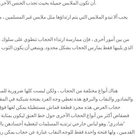
أن تكون الملابس جميلة بحيث تجذب الجنس الآخر.يجب ألا تختلف الفساتين عن تلك التي يرتديها الجنس الآخر.
يجب ألا تبدو الملابس التي يتم ارتداؤها مثل ملابس غير المسلمين ،
من بين أمور أخرى ، فإن ممارسة ارتداء الحجاب تنطوي على سلوك و
الذي يلبيها فقط يمارس الحجاب بشكل محدود. وينبغي أن يكون الثوب م
هناك أنواع مختلفة من الحجاب ، ولكن ليست كلها ضرورية للمرأ
والشادور والنقاب والبرقع. هذه تغطي وجه الفرد بفتحة شبكية في المقدم
حجاب العرض. هذه مجرد قطعة قماش مستطيلة يمكن لفها فوق ال
فضفاض أكثر من أنواع الحجاب الأخرى حول خط العنق ليكون بمثابة شا
“شادري”. وهو لباس خارجي ترتديه المسلمات لتغطية أجسادهن با
القدمين ، ولها فتحة واحدة فقط للوجه.النقاب عبارة عن حجاب يمكن ربط