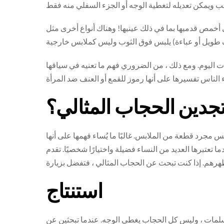
ى أخمص قدميها بما في ذلك عينيها! وهناك أنواع أخرى مثل
 اليوم. ومع ذلك ، من الضروري فهم ما تعنيه في سياقها
تجدين الحجاب المثالي؟
مجرد قطعة من الملابس. غالبًا ما يُساء فهمها على أنها
د من النساء فضيلة واختيارًا شخصيًا. تقدم Hidjabaya حجابًا مختلفًا متواضعًا وأنيقًا لأولئك الذين
استنتاج
لمسلمات ، وليس كل الحجاب يغطي الوجه. عندما تبحثين عن