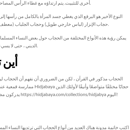
أخرى للتثبيت. يتم ارتداؤه مع غطاء الرأس المصاحب ويمكن تعديله لتغطية الوجه أو الجزء السفلي منه فقط.
النوع الأخير هو البرقع الذي يغطي جسد المرأة بالكامل من رأسها إل
حجاب الإنزار (لباس خارجي طويل) وحجاب الجلباب (معطف طويل أو عباءة) يلبس فوق الثوب وليس كملابس خارجية.
يمكن رؤية هذه الأنواع المختلفة من الحجاب حول بعض النساء المسلمات
الديني ، حتى لا يسيء الناس تفسيرها على أنها رموز للقمع أو العنف ضد المرأة.
أين 
الحجاب مذكور في القرآن ، لكن من الضروري أن نفهم أن الحجاب ليس 
ممارسة قمعية عندما تعتبرها العدي
يدركون مظهرهم. إذا كنت تبحث عن الحجاب المثالي ، فتفضل بزيارة https://hidjabaya.com/collections/hidjabya اليوم!
اكتب خاتمة مدونة هناك العديد من أنواع الحجاب التي ترتديها النساء ا