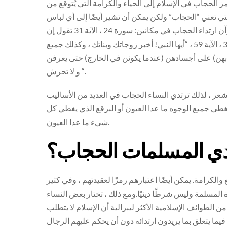
مز الحجاب في الإسلام إلى الحياء والكرامة التي يُتوقع من
التي تعني “الحجاب” ولكن يمكن أن تشير أيضًا إلى أي لباس
محتشم يغطي معظم أجزاء الجسم باستثناء اليدين والوجه.يذكر القرآن ارتداء الحجاب في مكانين: سورة 24 ، الآية 31 تقول إن
الله يريدك أن تغض النظر وتحافظ على حشمتك. بينما تقول سورة 33 ، الآية 59 ، “أيها النبي! أخبر زوجاتك وبناتك ، وكذلك جميع
ابهن) على أجسادهن (عندما يكونن في الخارج) حتى يعرفن
و لا تحرش “.
شعر ، لذلك ترتدي النساء الحجاب في العديد من الأساليب
غطي جميع الوجوه ما عدا العيون أو البرقع الذي يغطي كل
شيء ما عدا العيون.
تدي المسلمات الحجاب؟
والكرامة. يمكن أيضًا اعتبارهم رمزًا لعقيدتهم ، وفي كثير
ة المسلمة وليس شرطًا دينيًا.ومع ذلك ، تختار بعض النساء
ن الطوائف الإسلامية الأكثر ليبرالية أن الإسلام لا يتطلب
ما يتعلق بما يريدون ارتدائه دون أن يحكم عليهم الرجال