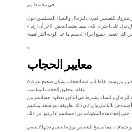
في مجتمعاتهم.
أمر متروك للتفسير الفردي للرجال والنساء المسلمين حول
 على احترام الله ، بينما يعتقد البعض الآخر أن ارتداء
v
معايير الحجاب
وفقًا للقرآن والسنة (تعاليم النبي محمد صلى الله عليه وآله) ، هناك اختبار من ست نقاط لمراقبة الحجاب بشكل صحيح: هناك 6
نقاط لتحقيق الحجاب المناسب.
سبة للرجال والنساء. يشترط في الذكور تغطية أجسادهم من
ية أجسادهن بالكامل وإن كان ذلك بطريقة متواضعة. يمكنهم
حتى إخفاء هذه المكونات من أجسادهم إذا رغبوا في ذلك.
 شفافة ، مما يسمح للشخص برؤية الجسم تحتها.لا ينبغي