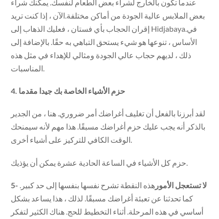
عندما تكون بالخارج لشراء بعض الطعام لنفسك. يمكنك شراء
بعض الملابس عالية الجودة من أماكن مختلفة.الآن ، إذا كنت تريد
إقران الحجاب بأي فستان ، فعليك الذهاب إلى Hidjabaya.في
الأساس ، تنوعها هو شيء يستحق التباهي به حقًا. بالإضافة إلى
ذلك ، لديهم حجاب عالي الجودة ومثالي للإهداء في مثل هذه
المناسبات.
4. حزم الأشياء الخاصة بك جيدا مقدما
لقد أبرزنا بالفعل أن تغليف أغراضك أمر ضروري. هنا ، من الجدير
بالذكر أنه يجب عليك حزم أغراضك مسبقًا. هذا مهم لأنه سيمنحك
الوقت الكافي للتركيز على أشياء أخرى.
حزم كل الأشياء في الساعة الحادية عشرة يمكن أن يؤذيك.
5- لا تستعجل الأمور
هذه النقطة تشرح نفسها بنفسها إلى حد كبير.
كما تحدثنا عن تعبئة أغراضك مسبقًا. لذلك ، هذا يساعد بشكل
أساسي في هذه المرحلة. أثناء التخطيط للحج. هناك الكثير لتفكر