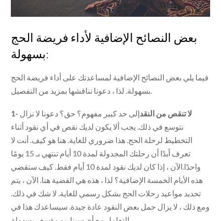
بعض النصائح الإضافية لأداء فريضة الحج
بسهولة:
فيما يلي بعض النصائح الإضافية لمساعدتك على أداء فريضة الحج
بسهولة. لذا ، دعونا نناقشها بمزيد من التفصيل.
1- لا تنقص من النقد
إلى حد كبير مفهوم؟ حق؟ دعونا لا نزال
نتوسع في ذلك. يجب ألا يكون لديك نقص في أي نقود أثناء
التخطيط لرحلة الحج. هذا ضروري للغاية. هنا هو كيف. أنت لا
تعرف أبدًا أن رحلتك المجدولة لمدة 10 أيام تنتهي بـ 15 يومًا
واحدًا.الآن ، إذا كان لديك نقود لمدة 10 أيام فقط. كيف ستقضي
هذه الأيام الخمسة الإضافية؟ لذا ، هذه هي القضية هنا. الآن ، يتم
تحديد مواعيد رحلات الحج بشكل رسمي للغاية. لا شك في ذلك.
ومع ذلك ، لا يزال حمل بعض النقود عادة جيدة. سيساعدك هذا في
التعامل مع أي سيناريو مؤسف بسهولة.